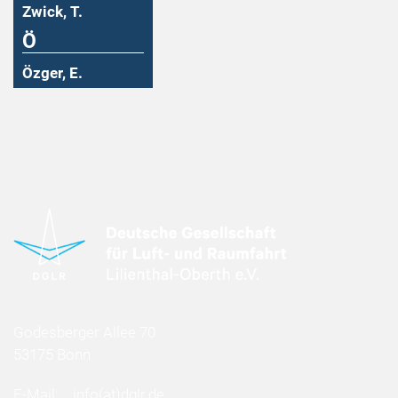
Zwick, T.
Ö
Özger, E.
Godesberger Allee 70
53175 Bonn
E-Mail:
info
(at)
dglr.de