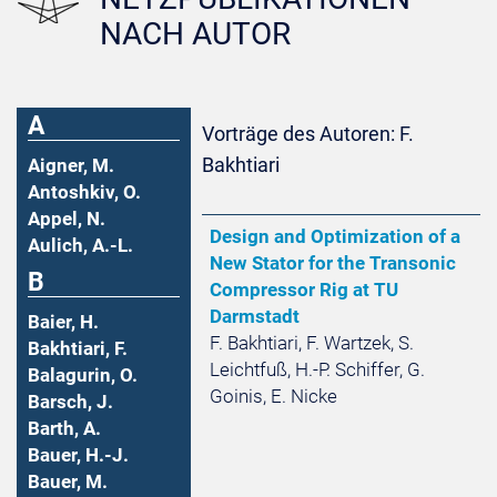
NACH AUTOR
A
Vorträge des Autoren: F.
Bakhtiari
Aigner, M.
Antoshkiv, O.
Appel, N.
Design and Optimization of a
Aulich, A.-L.
New Stator for the Transonic
B
Compressor Rig at TU
Darmstadt
Baier, H.
F. Bakhtiari, F. Wartzek, S.
Bakhtiari, F.
Leichtfuß, H.-P. Schiffer, G.
Balagurin, O.
Goinis, E. Nicke
Barsch, J.
Barth, A.
Bauer, H.-J.
Bauer, M.