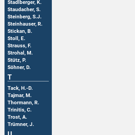
Stadlberger, K.
Staudacher, S.
Steinberg, S.J.
Steinhauser, R.
Stickan, B.
Stoll, E.
Strauss, F.
Strohal, M.
Stütz, P.
Söhner, D.
T
Tack, H.-D.
Tajmar, M.
Thormann, R.
Trinitis, C.
Trost, A.
Trümner, J.
U