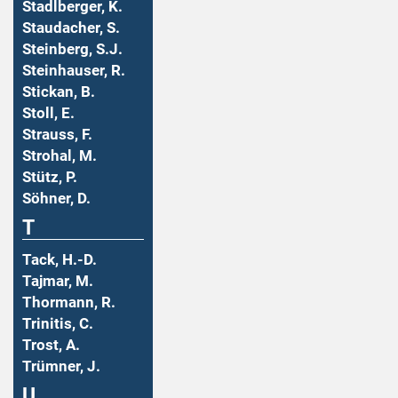
Stadlberger, K.
Staudacher, S.
Steinberg, S.J.
Steinhauser, R.
Stickan, B.
Stoll, E.
Strauss, F.
Strohal, M.
Stütz, P.
Söhner, D.
T
Tack, H.-D.
Tajmar, M.
Thormann, R.
Trinitis, C.
Trost, A.
Trümner, J.
U