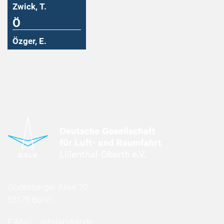
Zwick, T.
Ö
Özger, E.
Godesberger Allee 70
53175 Bonn
E-Mail:
info
(at)
dglr.de