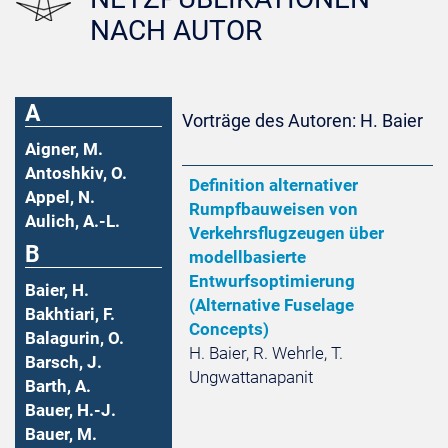
NACH AUTOR
A
Vorträge des Autoren: H. Baier
Aigner, M.
Antoshkiv, O.
Definition alternativer
Appel, N.
Rumpfbauweisen von
Aulich, A.-L.
Verkehrsflugzeugen über
B
modellbasierte
Entwurfsoptimierung
Baier, H.
(Alternative Fuselage
Bakhtiari, F.
Concepts)
Balagurin, O.
H. Baier, R. Wehrle, T.
Barsch, J.
Ungwattanapanit
Barth, A.
Bauer, H.-J.
Bauer, M.