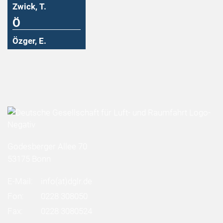
Zwick, T.
Ö
Özger, E.
Godesberger Allee 70
53175 Bonn
E-Mail:
info
(at)
dglr.de
Fon:
0228 308050
Fax:
0228 3080524