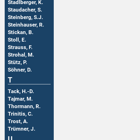
Stadlberger, K.
Staudacher, S.
Steinberg, S.J.
Steinhauser, R.
Stickan, B.
Stoll, E.
Strauss, F.
Strohal, M.
Stütz, P.
Söhner, D.
T
Tack, H.-D.
Tajmar, M.
Thormann, R.
Trinitis, C.
Trost, A.
Trümner, J.
U