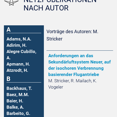
NACH AUTOR
A
Vorträge des Autoren: M.
Stricker
Adams, N.A.
Adirim, H.
Alegre Cubillo,
Anforderungen an das
A.
Sekundärluftsystem Neuer, auf
Apmann, H.
der isochoren Verbrennung
Atzrodt, H.
basierender Flugantriebe
B
M. Stricker, R. Mailach, K.
Vogeler
Backhaus, T.
Baez, M.M.
Baier, H.
Balke, A.
Barbeito, G.