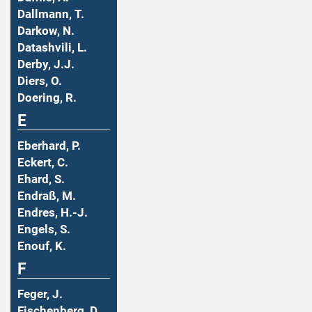
Dallmann, T.
Darkow, N.
Datashvili, L.
Derby, J.J.
Diers, O.
Doering, R.
E
Eberhard, P.
Eckert, C.
Ehard, S.
Endraß, M.
Endres, H.-J.
Engels, S.
Enouf, K.
F
Feger, J.
Fischenberg, D.