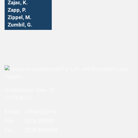
Zajac, K.
Zapp, P.
Zippel, M.
Zumbil, G.
Godesberger Allee 70
53175 Bonn
E-Mail:
info
(at)
dglr.de
Fon:
0228 308050
Fax:
0228 3080524