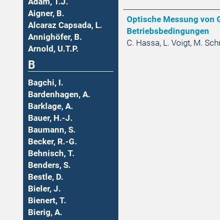
Adam, T.J.
Aigner, B.
Optische Messung von G
Alcaraz Capsada, L.
Betriebsbedingungen
Annighöfer, B.
C. Hassa, L. Voigt, M. Schro
Arnold, U.T.P.
B
Bagchi, I.
Bardenhagen, A.
Barklage, A.
Bauer, H.-J.
Baumann, S.
Becker, R.-G.
Behnisch, T.
Benders, S.
Bestle, D.
Bieler, J.
Bienert, T.
Bierig, A.