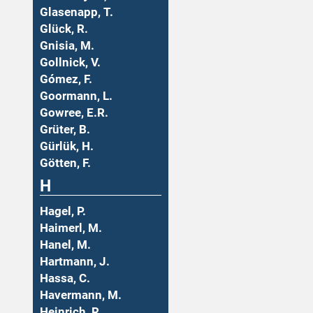
Glasenapp, T.
Glück, R.
Gnisia, M.
Gollnick, V.
Gómez, F.
Goormann, L.
Gowree, E.R.
Grüter, B.
Gürlük, H.
Götten, F.
H
Hagel, P.
Haimerl, M.
Hanel, M.
Hartmann, J.
Hassa, C.
Havermann, M.
Heinrich, R.