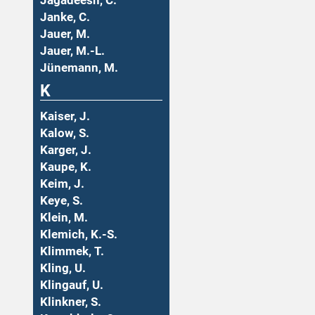
Jagadeesh, C.
Janke, C.
Jauer, M.
Jauer, M.-L.
Jünemann, M.
K
Kaiser, J.
Kalow, S.
Karger, J.
Kaupe, K.
Keim, J.
Keye, S.
Klein, M.
Klemich, K.-S.
Klimmek, T.
Kling, U.
Klingauf, U.
Klinkner, S.