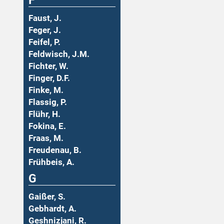
F
Faust, J.
Feger, J.
Feifel, P.
Feldwisch, J.M.
Fichter, W.
Finger, D.F.
Finke, M.
Flassig, P.
Flühr, H.
Fokina, E.
Fraas, M.
Freudenau, B.
Frühbeis, A.
G
Gaißer, S.
Gebhardt, A.
Geshnizjani, R.