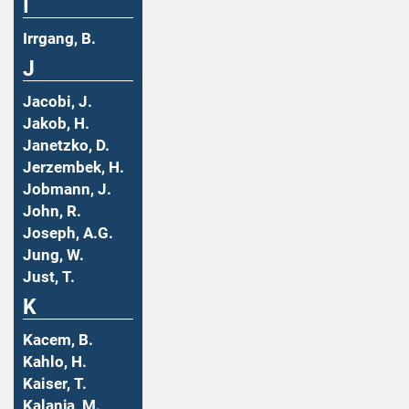
I
Irrgang, B.
J
Jacobi, J.
Jakob, H.
Janetzko, D.
Jerzembek, H.
Jobmann, J.
John, R.
Joseph, A.G.
Jung, W.
Just, T.
K
Kacem, B.
Kahlo, H.
Kaiser, T.
Kalanja, M.