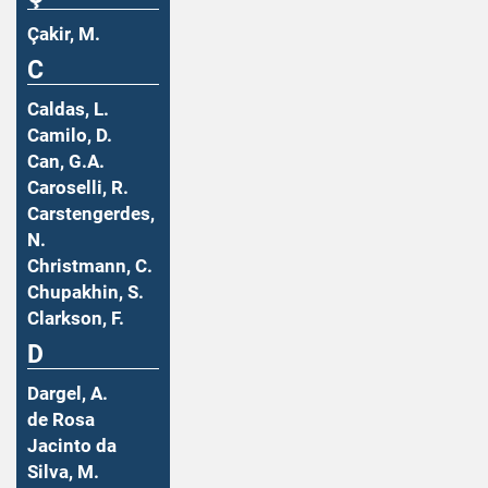
Çakir, M.
C
Caldas, L.
Camilo, D.
Can, G.A.
Caroselli, R.
Carstengerdes,
N.
Christmann, C.
Chupakhin, S.
Clarkson, F.
D
Dargel, A.
de Rosa
Jacinto da
Silva, M.