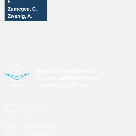
F.
Zumegen, C.
Zwenig, A.
Godesberger Allee 70
53175 Bonn
E-Mail:
info
(at)
dglr.de
Fon:
0228 308050