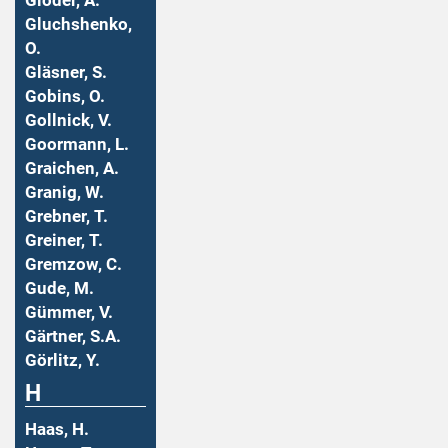
Gloder, A.
Gluchshenko,
O.
Gläsner, S.
Gobins, O.
Gollnick, V.
Goormann, L.
Graichen, A.
Granig, W.
Grebner, T.
Greiner, T.
Gremzow, C.
Gude, M.
Gümmer, V.
Gärtner, S.A.
Görlitz, Y.
H
Haas, H.