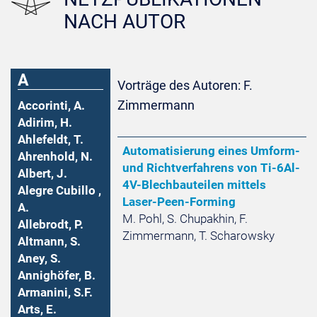
NACH AUTOR
A
Vorträge des Autoren: F.
Zimmermann
Accorinti, A.
Adirim, H.
Ahlefeldt, T.
Automatisierung eines Umform-
Ahrenhold, N.
und Richtverfahrens von Ti-6Al-
Albert, J.
4V-Blechbauteilen mittels
Alegre Cubillo ,
Laser-Peen-Forming
A.
M. Pohl, S. Chupakhin, F.
Allebrodt, P.
Zimmermann, T. Scharowsky
Altmann, S.
Aney, S.
Annighöfer, B.
Armanini, S.F.
Arts, E.