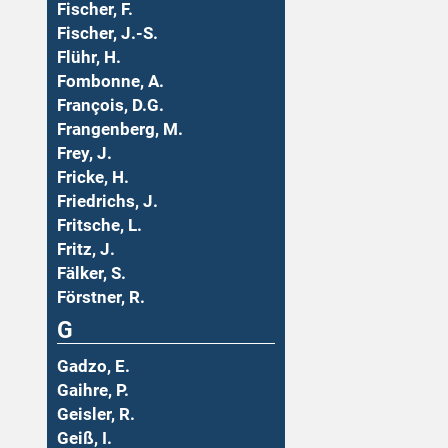
Fischer, F.
Fischer, J.-S.
Flühr, H.
Fombonne, A.
François, D.G.
Frangenberg, M.
Frey, J.
Fricke, H.
Friedrichs, J.
Fritsche, L.
Fritz, J.
Fälker, S.
Förstner, R.
G
Gadzo, E.
Gaihre, P.
Geisler, R.
Geiß, I.