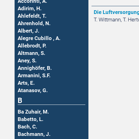
Accorinti, A.
Adirim, H.
Die Luftversorgun
Ahlefeldt, T.
T. Wittmann, T. Hertw
Ahrenhold, N.
Albert, J.
Alegre Cubillo , A.
Allebrodt, P.
Altmann, S.
Aney, S.
Annighöfer, B.
Armanini, S.F.
Arts, E.
Atanasov, G.
B
Ba Zuhair, M.
Babetto, L.
Bach, C.
Bachmann, J.