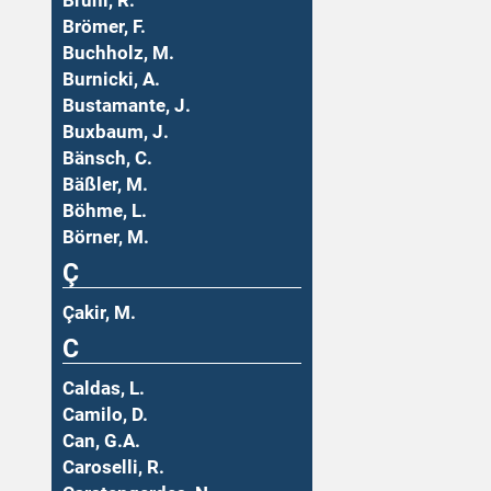
Brühl, R.
Brömer, F.
Buchholz, M.
Burnicki, A.
Bustamante, J.
Buxbaum, J.
Bänsch, C.
Bäßler, M.
Böhme, L.
Börner, M.
Ç
Çakir, M.
C
Caldas, L.
Camilo, D.
Can, G.A.
Caroselli, R.