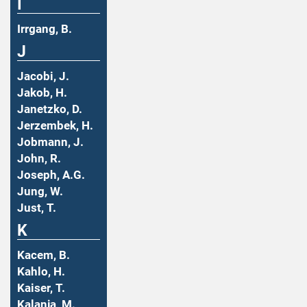
I
Irrgang, B.
J
Jacobi, J.
Jakob, H.
Janetzko, D.
Jerzembek, H.
Jobmann, J.
John, R.
Joseph, A.G.
Jung, W.
Just, T.
K
Kacem, B.
Kahlo, H.
Kaiser, T.
Kalanja, M.