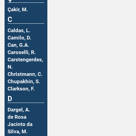
Çakir, M.
C
Caldas, L.
Camilo, D.
Can, G.A.
Caroselli, R.
Carstengerdes,
N.
Christmann, C.
Chupakhin, S.
Clarkson, F.
D
Dargel, A.
de Rosa
Jacinto da
Silva, M.