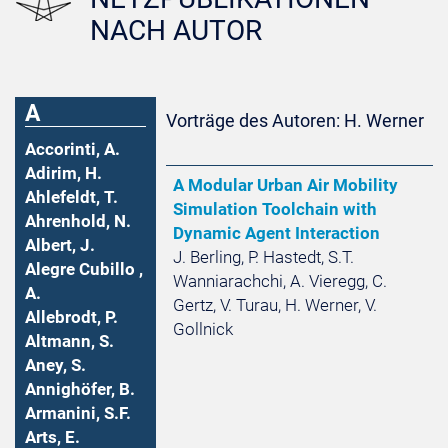
NACH AUTOR
A
Vorträge des Autoren: H. Werner
Accorinti, A.
Adirim, H.
A Modular Urban Air Mobility
Ahlefeldt, T.
Simulation Toolchain with
Ahrenhold, N.
Dynamic Agent Interaction
Albert, J.
J. Berling, P. Hastedt, S.T.
Alegre Cubillo ,
Wanniarachchi, A. Vieregg, C.
A.
Gertz, V. Turau, H. Werner, V.
Allebrodt, P.
Gollnick
Altmann, S.
Aney, S.
Annighöfer, B.
Armanini, S.F.
Arts, E.