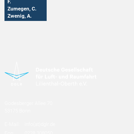
F.
Zumegen, C.
Zwenig, A.
Godesberger Allee 70
53175 Bonn
E-Mail:
info
(at)
dglr.de
Fon:
0228 308050