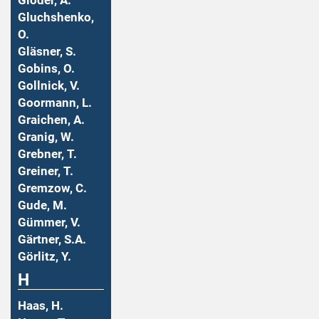
Gloder, A.
Gluchshenko,
O.
Gläsner, S.
Gobins, O.
Gollnick, V.
Goormann, L.
Graichen, A.
Granig, W.
Grebner, T.
Greiner, T.
Gremzow, C.
Gude, M.
Gümmer, V.
Gärtner, S.A.
Görlitz, Y.
H
Haas, H.