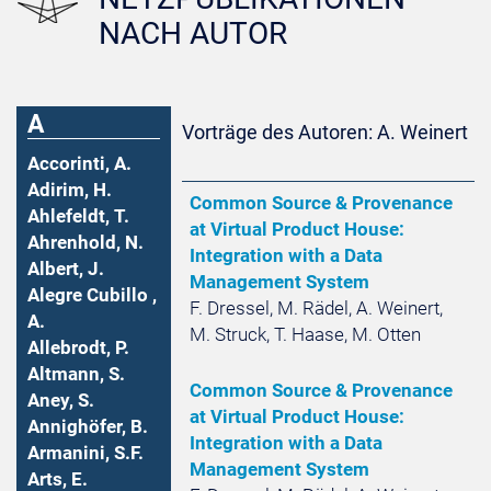
NACH AUTOR
A
Vorträge des Autoren: A. Weinert
Accorinti, A.
Adirim, H.
Common Source & Provenance
Ahlefeldt, T.
at Virtual Product House:
Ahrenhold, N.
Integration with a Data
Albert, J.
Management System
Alegre Cubillo ,
F. Dressel, M. Rädel, A. Weinert,
A.
M. Struck, T. Haase, M. Otten
Allebrodt, P.
Altmann, S.
Common Source & Provenance
Aney, S.
at Virtual Product House:
Annighöfer, B.
Integration with a Data
Armanini, S.F.
Management System
Arts, E.