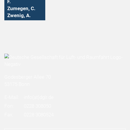
F.
Zumegen, C.
Zwenig, A.
Godesberger Allee 70
53175 Bonn
E-Mail:
info
(at)
dglr.de
Fon:
0228 308050
Fax:
0228 3080524