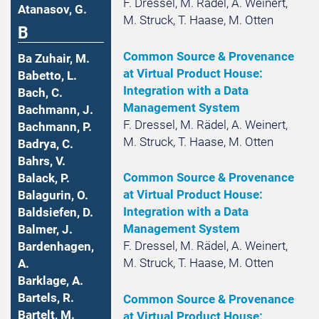
F. Dressel, M. Rädel, A. Weinert,
Atanasov, G.
M. Struck, T. Haase, M. Otten
B
Common Source & Provenance
Ba Zuhair, M.
at Virtual Product House:
Babetto, L.
Integration with a Data
Bach, C.
Management System
Bachmann, J.
F. Dressel, M. Rädel, A. Weinert,
Bachmann, P.
M. Struck, T. Haase, M. Otten
Badrya, C.
Bahrs, V.
Common Source & Provenance
Balack, P.
at Virtual Product House:
Balagurin, O.
Integration with a Data
Baldsiefen, D.
Management System
Balmer, J.
F. Dressel, M. Rädel, A. Weinert,
Bardenhagen,
M. Struck, T. Haase, M. Otten
A.
Barklage, A.
Bartels, R.
Common Source & Provenance
Bartelt, M.
at Virtual Product House: