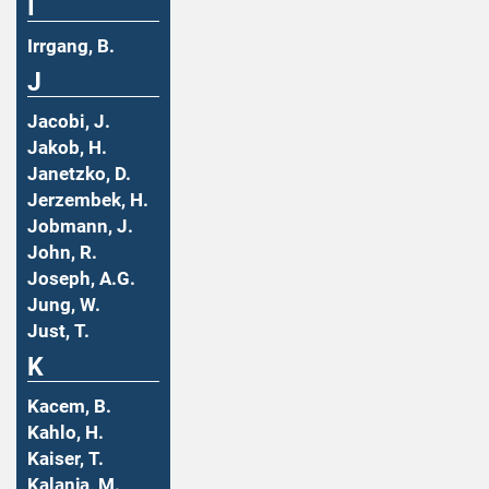
I
Irrgang, B.
J
Jacobi, J.
Jakob, H.
Janetzko, D.
Jerzembek, H.
Jobmann, J.
John, R.
Joseph, A.G.
Jung, W.
Just, T.
K
Kacem, B.
Kahlo, H.
Kaiser, T.
Kalanja, M.