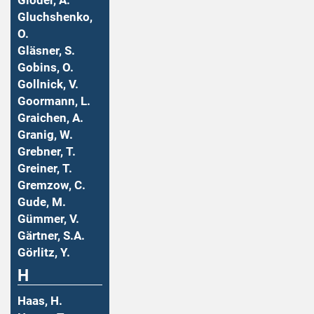
Gloder, A.
Gluchshenko,
O.
Gläsner, S.
Gobins, O.
Gollnick, V.
Goormann, L.
Graichen, A.
Granig, W.
Grebner, T.
Greiner, T.
Gremzow, C.
Gude, M.
Gümmer, V.
Gärtner, S.A.
Görlitz, Y.
H
Haas, H.