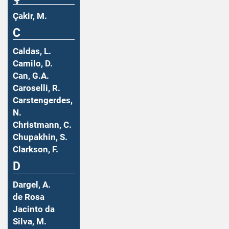
Çakir, M.
C
Caldas, L.
Camilo, D.
Can, G.A.
Caroselli, R.
Carstengerdes,
N.
Christmann, C.
Chupakhin, S.
Clarkson, F.
D
Dargel, A.
de Rosa
Jacinto da
Silva, M.