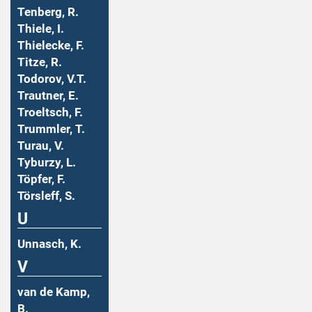
Tenberg, R.
Thiele, I.
Thielecke, F.
Titze, R.
Todorov, V.T.
Trautner, E.
Troeltsch, F.
Trummler, T.
Turau, V.
Tyburzy, L.
Töpfer, F.
Törsleff, S.
U
Unnasch, K.
V
van de Kamp,
B.