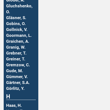
Gloder, A.
Gluchshenko,
O.
Gläsner, S.
Gobins, O.
Gollnick, V.
Goormann, L.
Graichen, A.
Granig, W.
Grebner, T.
Greiner, T.
Gremzow, C.
Gude, M.
Gümmer, V.
Gärtner, S.A.
Görlitz, Y.
H
Haas, H.