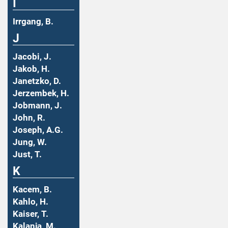
I
Irrgang, B.
J
Jacobi, J.
Jakob, H.
Janetzko, D.
Jerzembek, H.
Jobmann, J.
John, R.
Joseph, A.G.
Jung, W.
Just, T.
K
Kacem, B.
Kahlo, H.
Kaiser, T.
Kalanja, M.