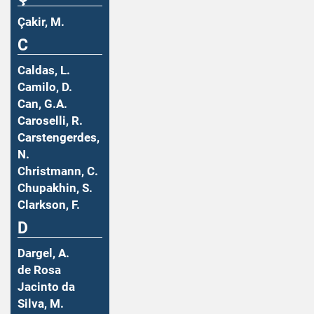
Çakir, M.
C
Caldas, L.
Camilo, D.
Can, G.A.
Caroselli, R.
Carstengerdes,
N.
Christmann, C.
Chupakhin, S.
Clarkson, F.
D
Dargel, A.
de Rosa
Jacinto da
Silva, M.