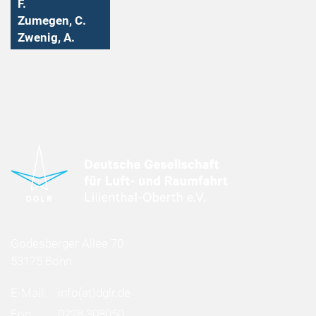
F.
Zumegen, C.
Zwenig, A.
Godesberger Allee 70
53175 Bonn
E-Mail:
info
(at)
dglr.de
Fon:
0228 308050