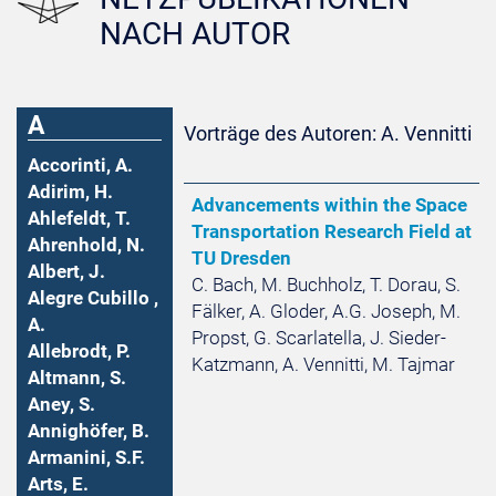
NACH AUTOR
A
Vorträge des Autoren: A. Vennitti
Accorinti, A.
Adirim, H.
Advancements within the Space
Ahlefeldt, T.
Transportation Research Field at
Ahrenhold, N.
TU Dresden
Albert, J.
C. Bach, M. Buchholz, T. Dorau, S.
Alegre Cubillo ,
Fälker, A. Gloder, A.G. Joseph, M.
A.
Propst, G. Scarlatella, J. Sieder-
Allebrodt, P.
Katzmann, A. Vennitti, M. Tajmar
Altmann, S.
Aney, S.
Annighöfer, B.
Armanini, S.F.
Arts, E.