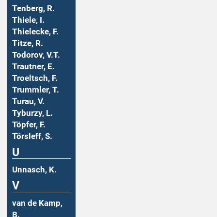
Tenberg, R.
Thiele, I.
Thielecke, F.
Titze, R.
Todorov, V.T.
Trautner, E.
Troeltsch, F.
Trummler, T.
Turau, V.
Tyburzy, L.
Töpfer, F.
Törsleff, S.
U
Unnasch, K.
V
van de Kamp,
B.