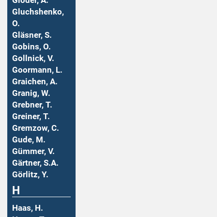
Gloder, A.
Gluchshenko,
O.
Gläsner, S.
Gobins, O.
Gollnick, V.
Goormann, L.
Graichen, A.
Granig, W.
Grebner, T.
Greiner, T.
Gremzow, C.
Gude, M.
Gümmer, V.
Gärtner, S.A.
Görlitz, Y.
H
Haas, H.