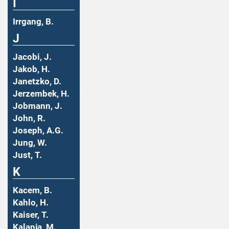
I
Irrgang, B.
J
Jacobi, J.
Jakob, H.
Janetzko, D.
Jerzembek, H.
Jobmann, J.
John, R.
Joseph, A.G.
Jung, W.
Just, T.
K
Kacem, B.
Kahlo, H.
Kaiser, T.
Kalanja, M.