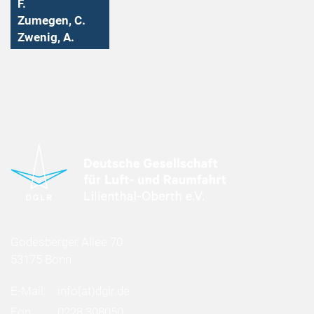
F.
Zumegen, C.
Zwenig, A.
Godesberger Allee 70
53175 Bonn
E-Mail:
info
(at)
dglr.de
Fon:
0228 308050