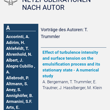
NACH AUTOR
A
Vorträge des Autoren: T.
Trummler
Accorinti, A.
Adirim, H.
Ahlefeldt, T.
Effect of turbulence intensity
Ahrenhold, N.
and surface tension on the
Albert, J.
emulsification process and its
Alegre Cubillo ,
stationary state - A numerical
A.
study
Allebrodt, P.
A. Bergemann, T. Trummler, E.
Altmann, S.
Trautner, J. Hasslberger, M. Klein
Aney, S.
Annighöfer, B.
Armanini, S.F.
Arts, E.