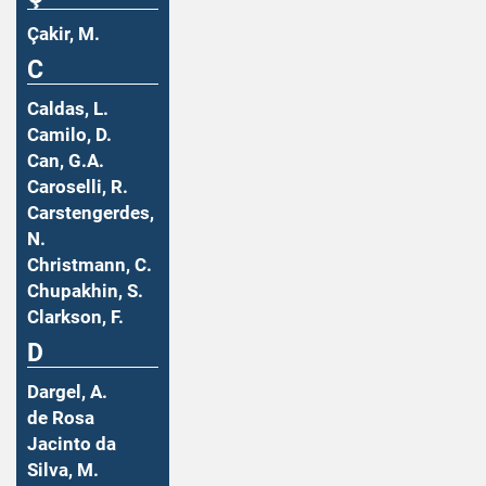
Çakir, M.
C
Caldas, L.
Camilo, D.
Can, G.A.
Caroselli, R.
Carstengerdes,
N.
Christmann, C.
Chupakhin, S.
Clarkson, F.
D
Dargel, A.
de Rosa
Jacinto da
Silva, M.