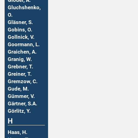
Gloder, A.
Gluchshenko,
O.
Gläsner, S.
Gobins, O.
Gollnick, V.
Goormann, L.
Graichen, A.
Granig, W.
Grebner, T.
Greiner, T.
Gremzow, C.
Gude, M.
Gümmer, V.
Gärtner, S.A.
Görlitz, Y.
H
Haas, H.