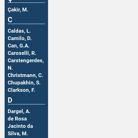
Çakir, M.
C
Caldas, L.
Camilo, D.
Can, G.A.
Caroselli, R.
Carstengerdes,
N.
Christmann, C.
Chupakhin, S.
Clarkson, F.
D
Dargel, A.
de Rosa
Jacinto da
Silva, M.