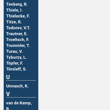
Tenberg, R.
Thiele, I.
Thielecke, F.
Titze, R.
Todorov, V.T.
Trautner, E.
Troeltsch, F.
Trummler, T.
Turau, V.
Tyburzy, L.
Töpfer, F.
Törsleff, S.
U
Unnasch, K.
V
van de Kamp,
B.