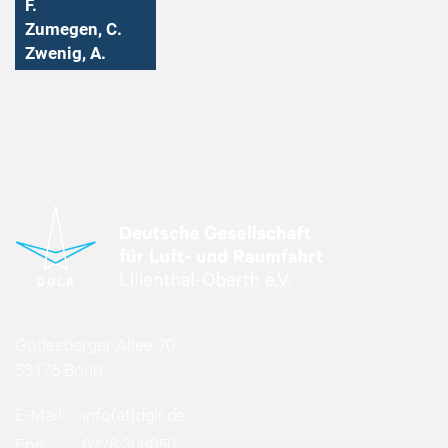
F.
Zumegen, C.
Zwenig, A.
Godesberger Allee 70
53175 Bonn
E-Mail:
info
(at)
dglr.de
Fon:
0228 308050