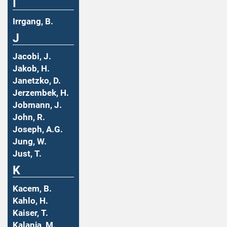
I
Irrgang, B.
J
Jacobi, J.
Jakob, H.
Janetzko, D.
Jerzembek, H.
Jobmann, J.
John, R.
Joseph, A.G.
Jung, W.
Just, T.
K
Kacem, B.
Kahlo, H.
Kaiser, T.
Kalanja, M.