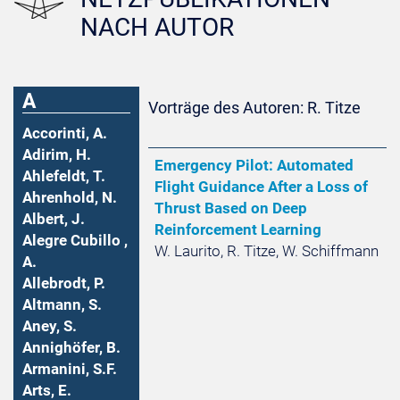
NACH AUTOR
A
Vorträge des Autoren: R. Titze
Accorinti, A.
Adirim, H.
Emergency Pilot: Automated
Ahlefeldt, T.
Flight Guidance After a Loss of
Ahrenhold, N.
Thrust Based on Deep
Albert, J.
Reinforcement Learning
Alegre Cubillo ,
W. Laurito, R. Titze, W. Schiffmann
A.
Allebrodt, P.
Altmann, S.
Aney, S.
Annighöfer, B.
Armanini, S.F.
Arts, E.