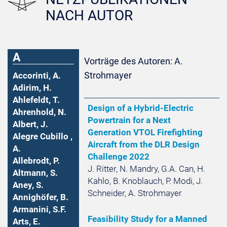
NACH AUTOR
A
Vorträge des Autoren: A.
Strohmayer
Accorinti, A.
Adirim, H.
Ahlefeldt, T.
Design of a Hybrid-Electric
Ahrenhold, N.
Powertrain for a Next
Albert, J.
Generation VTOL Firefighting
Alegre Cubillo ,
Aircraft from the DLR Design
A.
Challenge 2022
Allebrodt, P.
J. Ritter, N. Mandry, G.A. Can, H.
Altmann, S.
Kahlo, B. Knoblauch, P. Modi, J.
Aney, S.
Schneider, A. Strohmayer
Annighöfer, B.
Armanini, S.F.
Feasibility Study for a Manned
Arts, E.