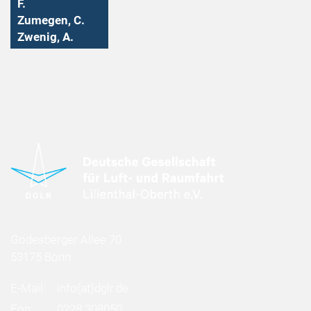
F.
Zumegen, C.
Zwenig, A.
Godesberger Allee 70
53175 Bonn
E-Mail:
info
(at)
dglr.de
Fon:
0228 308050