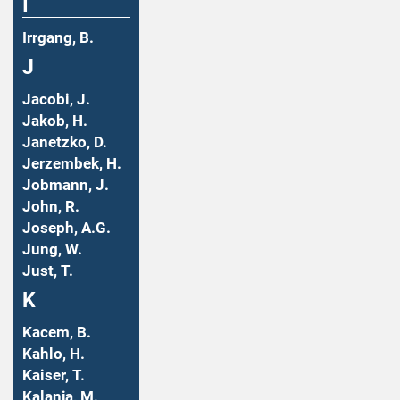
I
Irrgang, B.
J
Jacobi, J.
Jakob, H.
Janetzko, D.
Jerzembek, H.
Jobmann, J.
John, R.
Joseph, A.G.
Jung, W.
Just, T.
K
Kacem, B.
Kahlo, H.
Kaiser, T.
Kalanja, M.