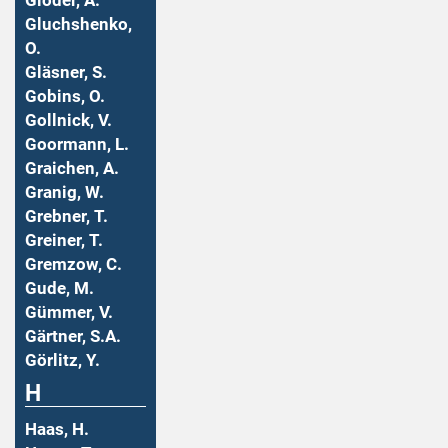
Gloder, A.
Gluchshenko,
O.
Gläsner, S.
Gobins, O.
Gollnick, V.
Goormann, L.
Graichen, A.
Granig, W.
Grebner, T.
Greiner, T.
Gremzow, C.
Gude, M.
Gümmer, V.
Gärtner, S.A.
Görlitz, Y.
H
Haas, H.