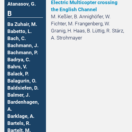
Electric Multicopter crossing
Atanasov, G.
the English Channel
B
M. Keßler, B. Annighöfer, W.
Fichter, M. Frangenberg, W.
Ba Zuhair, M.
Granig, H. Haas, B. Lüttig, R. Stärz,
Babetto, L.
A. Strohmayer
Bach, C.
Bachmann, J.
Bachmann, P.
Badrya, C.
Bahrs, V.
Balack, P.
Balagurin, O.
Baldsiefen, D.
Balmer, J.
Bardenhagen,
A.
Barklage, A.
Bartels, R.
Bartelt, M.