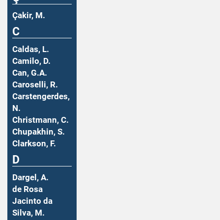
Çakir, M.
C
Caldas, L.
Camilo, D.
Can, G.A.
Caroselli, R.
Carstengerdes,
N.
Christmann, C.
Chupakhin, S.
Clarkson, F.
D
Dargel, A.
de Rosa
Jacinto da
Silva, M.