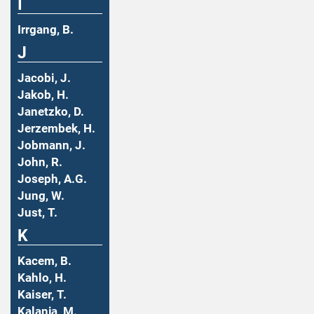
I
Irrgang, B.
J
Jacobi, J.
Jakob, H.
Janetzko, D.
Jerzembek, H.
Jobmann, J.
John, R.
Joseph, A.G.
Jung, W.
Just, T.
K
Kacem, B.
Kahlo, H.
Kaiser, T.
Kalanja, M.