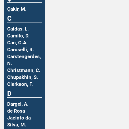
Çakir, M.
C
Caldas, L.
Camilo, D.
Can, G.A.
Caroselli, R.
Carstengerdes,
N.
Christmann, C.
Chupakhin, S.
Clarkson, F.
D
Dargel, A.
de Rosa
Jacinto da
Silva, M.