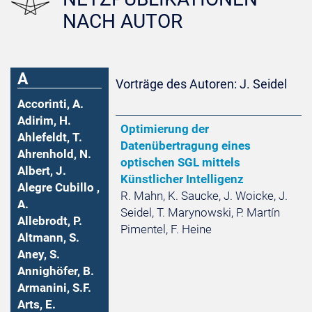
NACH AUTOR
A
Vorträge des Autoren: J. Seidel
Accorinti, A.
Adirim, H.
Optimierung der
Ahlefeldt, T.
Datenübertragung eines
Ahrenhold, N.
optischen SGL mittels
Albert, J.
Künstlicher Intelligenz
Alegre Cubillo ,
R. Mahn, K. Saucke, J. Woicke, J.
A.
Seidel, T. Marynowski, P. Martín
Allebrodt, P.
Pimentel, F. Heine
Altmann, S.
Aney, S.
Annighöfer, B.
Armanini, S.F.
Arts, E.