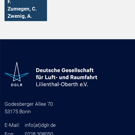
F.
Zumegen, C.
Zwenig, A.
Godesberger Allee 70
53175 Bonn
E-Mail:
info
(at)
dglr.de
Fon:
0228 308050