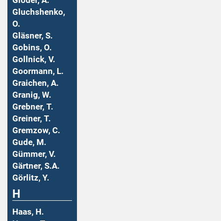
Gloder, A.
Gluchshenko,
O.
Gläsner, S.
Gobins, O.
Gollnick, V.
Goormann, L.
Graichen, A.
Granig, W.
Grebner, T.
Greiner, T.
Gremzow, C.
Gude, M.
Gümmer, V.
Gärtner, S.A.
Görlitz, Y.
H
Haas, H.