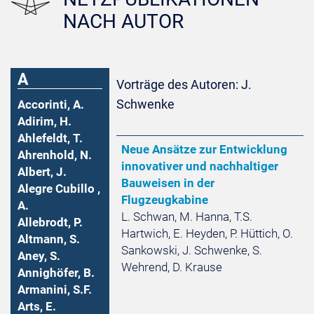
NACH AUTOR
A
Vorträge des Autoren: J.
Schwenke
Accorinti, A.
Adirim, H.
Ahlefeldt, T.
Neue Ansätze zur Entwicklung
Ahrenhold, N.
innovativer und nachhaltiger
Albert, J.
Bauweisen in der
Alegre Cubillo ,
Flugzeugkabine
A.
L. Schwan, M. Hanna, T.S.
Allebrodt, P.
Hartwich, E. Heyden, P. Hüttich, O.
Altmann, S.
Sankowski, J. Schwenke, S.
Aney, S.
Wehrend, D. Krause
Annighöfer, B.
Armanini, S.F.
Arts, E.