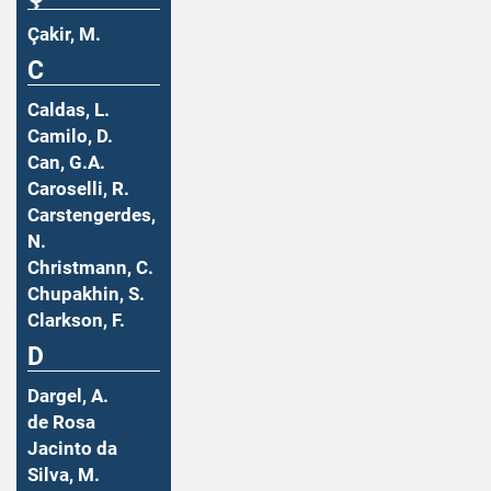
Çakir, M.
C
Caldas, L.
Camilo, D.
Can, G.A.
Caroselli, R.
Carstengerdes,
N.
Christmann, C.
Chupakhin, S.
Clarkson, F.
D
Dargel, A.
de Rosa
Jacinto da
Silva, M.