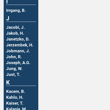
I
Irrgang, B.
J
Jacobi, J.
Jakob, H.
Janetzko, D.
Jerzembek, H.
Jobmann, J.
John, R.
Joseph, A.G.
Jung, W.
Just, T.
K
Kacem, B.
Kahlo, H.
Kaiser, T.
Kalanja, M.