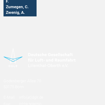
F.
Zumegen, C.
Zwenig, A.
Godesberger Allee 70
53175 Bonn
E-Mail:
info
(at)
dglr.de
Fon:
0228 308050