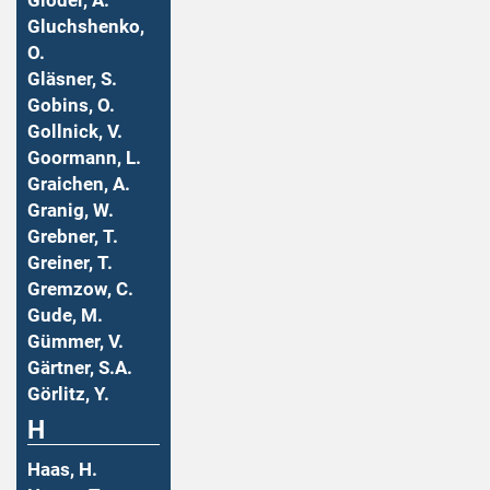
Gloder, A.
Gluchshenko,
O.
Gläsner, S.
Gobins, O.
Gollnick, V.
Goormann, L.
Graichen, A.
Granig, W.
Grebner, T.
Greiner, T.
Gremzow, C.
Gude, M.
Gümmer, V.
Gärtner, S.A.
Görlitz, Y.
H
Haas, H.