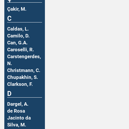
Çakir, M.
C
Caldas, L.
Camilo, D.
Can, G.A.
Caroselli, R.
Carstengerdes,
N.
Christmann, C.
Chupakhin, S.
Clarkson, F.
D
Dargel, A.
de Rosa
Jacinto da
Silva, M.