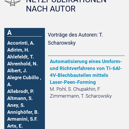
NACH AUTOR
A
Vorträge des Autoren: T.
Scharowsky
Accorinti, A.
Adirim, H.
Ahlefeldt, T.
Automatisierung eines Umform-
Ahrenhold, N.
und Richtverfahrens von Ti-6Al-
Albert, J.
4V-Blechbauteilen mittels
Alegre Cubillo ,
Laser-Peen-Forming
A.
M. Pohl, S. Chupakhin, F.
Allebrodt, P.
Zimmermann, T. Scharowsky
Altmann, S.
Aney, S.
Annighöfer, B.
Armanini, S.F.
Arts, E.