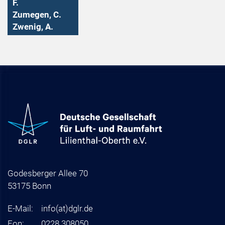
F.
Zumegen, C.
Zwenig, A.
Godesberger Allee 70
53175 Bonn
E-Mail:
info
(at)
dglr.de
Fon:
0228 308050