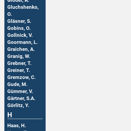
Gloder, A.
Gluchshenko,
O.
Gläsner, S.
Gobins, O.
Gollnick, V.
Goormann, L.
Graichen, A.
Granig, W.
Grebner, T.
Greiner, T.
Gremzow, C.
Gude, M.
Gümmer, V.
Gärtner, S.A.
Görlitz, Y.
H
Haas, H.