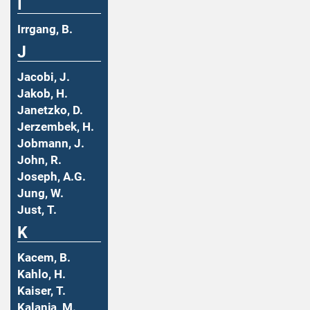
I
Irrgang, B.
J
Jacobi, J.
Jakob, H.
Janetzko, D.
Jerzembek, H.
Jobmann, J.
John, R.
Joseph, A.G.
Jung, W.
Just, T.
K
Kacem, B.
Kahlo, H.
Kaiser, T.
Kalanja, M.