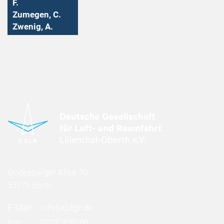
F.
Zumegen, C.
Zwenig, A.
Godesberger Allee 70
53175 Bonn
E-Mail:
info
(at)
dglr.de
Fon:
0228 308050