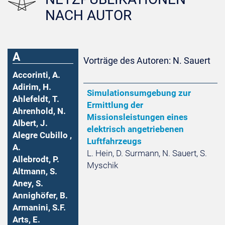
NACH AUTOR
A
Vorträge des Autoren: N. Sauert
Accorinti, A.
Adirim, H.
Simulationsumgebung zur
Ahlefeldt, T.
Ermittlung der
Ahrenhold, N.
Missionsleistungen eines
Albert, J.
elektrisch angetriebenen
Alegre Cubillo ,
Luftfahrzeugs
A.
L. Hein, D. Surmann, N. Sauert, S.
Allebrodt, P.
Myschik
Altmann, S.
Aney, S.
Annighöfer, B.
Armanini, S.F.
Arts, E.