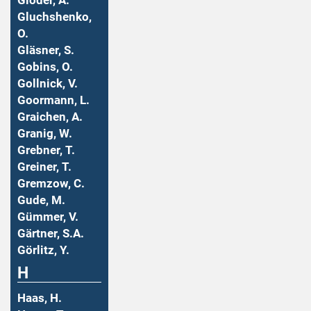
Gloder, A.
Gluchshenko,
O.
Gläsner, S.
Gobins, O.
Gollnick, V.
Goormann, L.
Graichen, A.
Granig, W.
Grebner, T.
Greiner, T.
Gremzow, C.
Gude, M.
Gümmer, V.
Gärtner, S.A.
Görlitz, Y.
H
Haas, H.