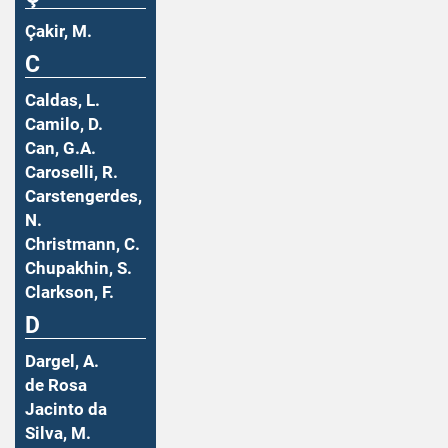
Çakir, M.
C
Caldas, L.
Camilo, D.
Can, G.A.
Caroselli, R.
Carstengerdes,
N.
Christmann, C.
Chupakhin, S.
Clarkson, F.
D
Dargel, A.
de Rosa
Jacinto da
Silva, M.