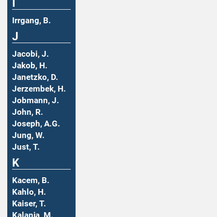
I
Irrgang, B.
J
Jacobi, J.
Jakob, H.
Janetzko, D.
Jerzembek, H.
Jobmann, J.
John, R.
Joseph, A.G.
Jung, W.
Just, T.
K
Kacem, B.
Kahlo, H.
Kaiser, T.
Kalanja, M.