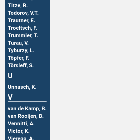
Titze, R.
Todorov, V.T.
Trautner, E.
Troeltsch, F.
Trummler, T.
Turau, V.
Tyburzy, L.
Töpfer, F.
Törsleff, S.
U
Unnasch, K.
V
van de Kamp, B.
van Rooijen, B.
Vennitti, A.
Victor, K.
Vieregg, A.