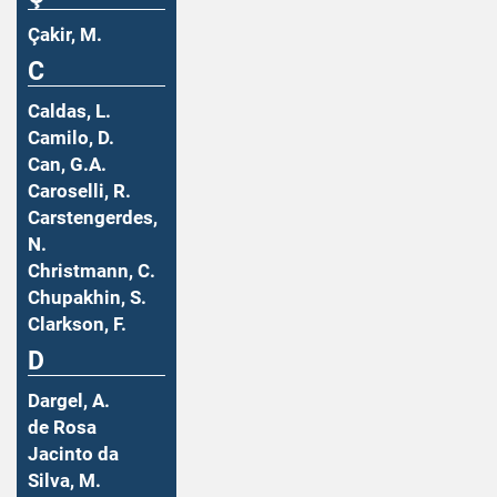
Çakir, M.
C
Caldas, L.
Camilo, D.
Can, G.A.
Caroselli, R.
Carstengerdes,
N.
Christmann, C.
Chupakhin, S.
Clarkson, F.
D
Dargel, A.
de Rosa
Jacinto da
Silva, M.