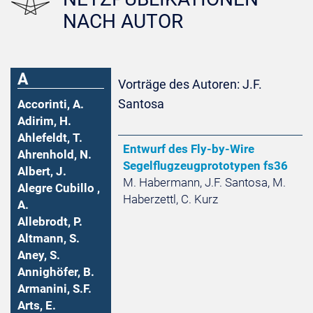
NACH AUTOR
A
Vorträge des Autoren: J.F.
Santosa
Accorinti, A.
Adirim, H.
Ahlefeldt, T.
Entwurf des Fly-by-Wire
Ahrenhold, N.
Segelflugzeugprototypen fs36
Albert, J.
M. Habermann, J.F. Santosa, M.
Alegre Cubillo ,
Haberzettl, C. Kurz
A.
Allebrodt, P.
Altmann, S.
Aney, S.
Annighöfer, B.
Armanini, S.F.
Arts, E.