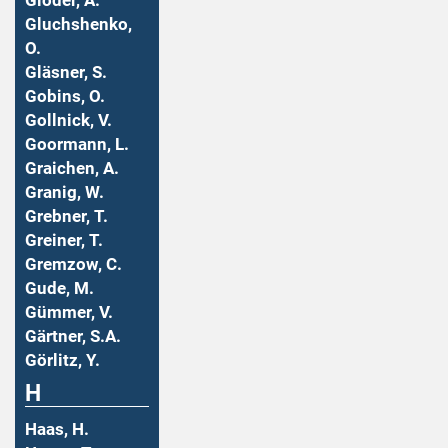
Gloder, A.
Gluchshenko,
O.
Gläsner, S.
Gobins, O.
Gollnick, V.
Goormann, L.
Graichen, A.
Granig, W.
Grebner, T.
Greiner, T.
Gremzow, C.
Gude, M.
Gümmer, V.
Gärtner, S.A.
Görlitz, Y.
H
Haas, H.