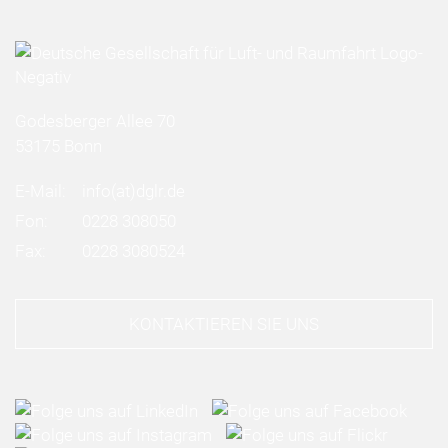
Godesberger Allee 70
53175 Bonn
E-Mail:
info
(at)
dglr.de
Fon:
0228 308050
Fax:
0228 3080524
KONTAKTIEREN SIE UNS