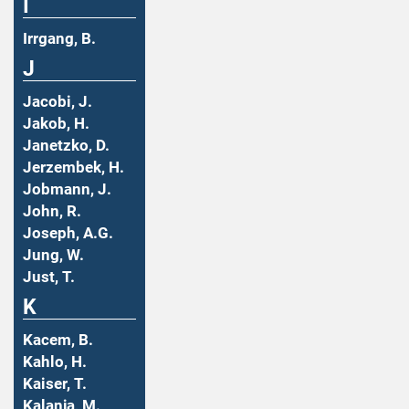
I
Irrgang, B.
J
Jacobi, J.
Jakob, H.
Janetzko, D.
Jerzembek, H.
Jobmann, J.
John, R.
Joseph, A.G.
Jung, W.
Just, T.
K
Kacem, B.
Kahlo, H.
Kaiser, T.
Kalanja, M.