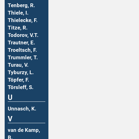
Tenberg, R.
Thiele, I.
Thielecke, F.
Titze, R.
Todorov, V.T.
Trautner, E.
Troeltsch, F.
Trummler, T.
Turau, V.
Tyburzy, L.
Töpfer, F.
Törsleff, S.
U
Unnasch, K.
V
van de Kamp,
B.