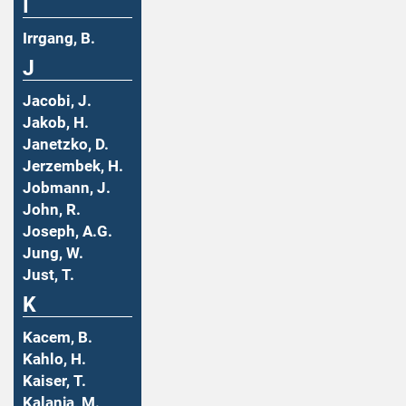
I
Irrgang, B.
J
Jacobi, J.
Jakob, H.
Janetzko, D.
Jerzembek, H.
Jobmann, J.
John, R.
Joseph, A.G.
Jung, W.
Just, T.
K
Kacem, B.
Kahlo, H.
Kaiser, T.
Kalanja, M.