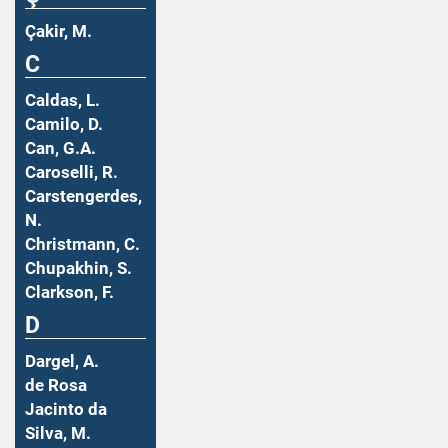
Çakir, M.
C
Caldas, L.
Camilo, D.
Can, G.A.
Caroselli, R.
Carstengerdes,
N.
Christmann, C.
Chupakhin, S.
Clarkson, F.
D
Dargel, A.
de Rosa
Jacinto da
Silva, M.