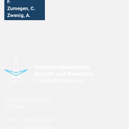
F.
Zumegen, C.
Zwenig, A.
Godesberger Allee 70
53175 Bonn
E-Mail:
info
(at)
dglr.de
Fon:
0228 308050