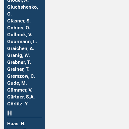
Gloder, A.
Gluchshenko,
O.
Gläsner, S.
Gobins, O.
Gollnick, V.
Goormann, L.
Graichen, A.
Granig, W.
Grebner, T.
Greiner, T.
Gremzow, C.
Gude, M.
Gümmer, V.
Gärtner, S.A.
Görlitz, Y.
H
Haas, H.