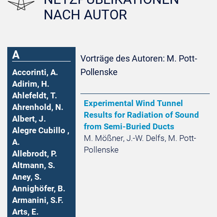
NACH AUTOR
A
Vorträge des Autoren: M. Pott-
Pollenske
Accorinti, A.
Adirim, H.
Ahlefeldt, T.
Experimental Wind Tunnel
Ahrenhold, N.
Results for Radiation of Sound
Albert, J.
from Semi-Buried Ducts
Alegre Cubillo ,
M. Mößner, J.-W. Delfs, M. Pott-
A.
Pollenske
Allebrodt, P.
Altmann, S.
Aney, S.
Annighöfer, B.
Armanini, S.F.
Arts, E.