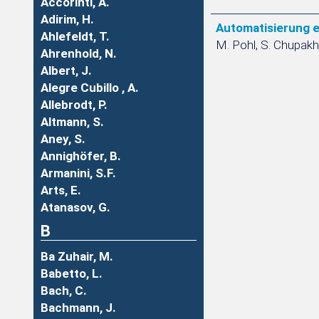
Accorinti, A.
Adirim, H.
Automatisierung e
Ahlefeldt, T.
M. Pohl, S. Chupak
Ahrenhold, N.
Albert, J.
Alegre Cubillo , A.
Allebrodt, P.
Altmann, S.
Aney, S.
Annighöfer, B.
Armanini, S.F.
Arts, E.
Atanasov, G.
B
Ba Zuhair, M.
Babetto, L.
Bach, C.
Bachmann, J.