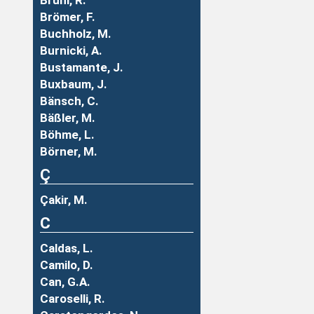
Brühl, R.
Brömer, F.
Buchholz, M.
Burnicki, A.
Bustamante, J.
Buxbaum, J.
Bänsch, C.
Bäßler, M.
Böhme, L.
Börner, M.
Ç
Çakir, M.
C
Caldas, L.
Camilo, D.
Can, G.A.
Caroselli, R.