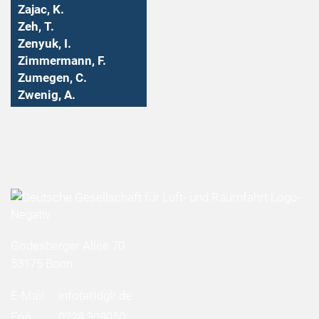
Zajac, K.
Zeh, T.
Zenyuk, I.
Zimmermann, F.
Zumegen, C.
Zwenig, A.
Godesberger Allee 70
53175 Bonn
E-Mail:
info
(at)
dglr.de
Fon:
0228 308050