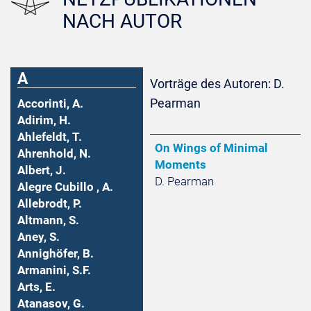
NACH AUTOR
A
Vorträge des Autoren: D.
Pearman
Accorinti, A.
Adirim, H.
Ahlefeldt, T.
On Wings of Minimal
Ahrenhold, N.
Moments
Albert, J.
D. Pearman
Alegre Cubillo , A.
Allebrodt, P.
Altmann, S.
Aney, S.
Annighöfer, B.
Armanini, S.F.
Arts, E.
Atanasov, G.