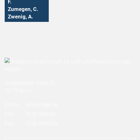
F.
Zumegen, C.
Zwenig, A.
Godesberger Allee 70
53175 Bonn
E-Mail:
info
(at)
dglr.de
Fon:
0228 308050
Fax:
0228 3080524