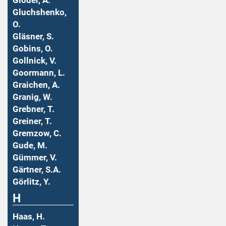
Gloder, A.
Gluchshenko,
O.
Gläsner, S.
Gobins, O.
Gollnick, V.
Goormann, L.
Graichen, A.
Granig, W.
Grebner, T.
Greiner, T.
Gremzow, C.
Gude, M.
Gümmer, V.
Gärtner, S.A.
Görlitz, Y.
H
Haas, H.