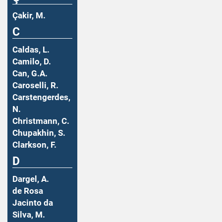
Çakir, M.
C
Caldas, L.
Camilo, D.
Can, G.A.
Caroselli, R.
Carstengerdes,
N.
Christmann, C.
Chupakhin, S.
Clarkson, F.
D
Dargel, A.
de Rosa
Jacinto da
Silva, M.