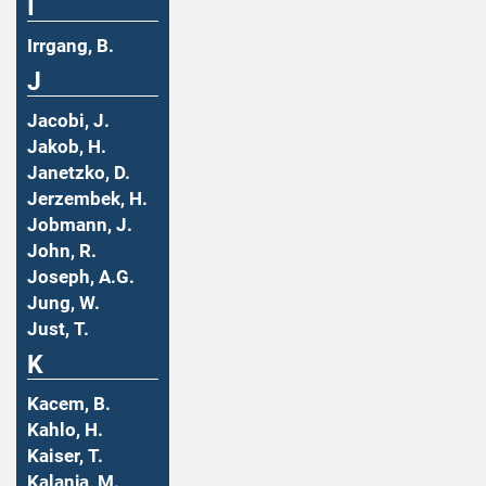
I
Irrgang, B.
J
Jacobi, J.
Jakob, H.
Janetzko, D.
Jerzembek, H.
Jobmann, J.
John, R.
Joseph, A.G.
Jung, W.
Just, T.
K
Kacem, B.
Kahlo, H.
Kaiser, T.
Kalanja, M.