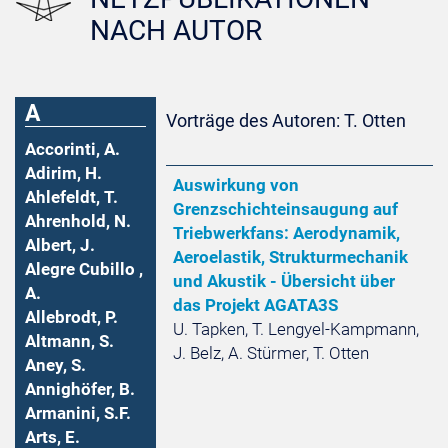
NACH AUTOR
A
Vorträge des Autoren: T. Otten
Accorinti, A.
Adirim, H.
Auswirkung von
Ahlefeldt, T.
Grenzschichteinsaugung auf
Ahrenhold, N.
Triebwerkfans: Aerodynamik,
Albert, J.
Aeroelastik, Strukturmechanik
Alegre Cubillo ,
und Akustik - Übersicht über
A.
das Projekt AGATA3S
Allebrodt, P.
U. Tapken, T. Lengyel-Kampmann,
Altmann, S.
J. Belz, A. Stürmer, T. Otten
Aney, S.
Annighöfer, B.
Armanini, S.F.
Arts, E.