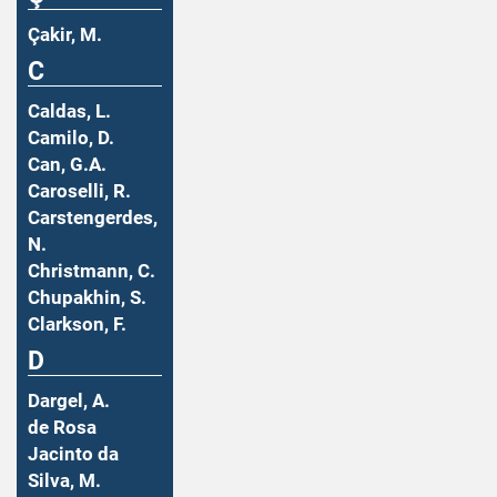
Çakir, M.
C
Caldas, L.
Camilo, D.
Can, G.A.
Caroselli, R.
Carstengerdes,
N.
Christmann, C.
Chupakhin, S.
Clarkson, F.
D
Dargel, A.
de Rosa
Jacinto da
Silva, M.