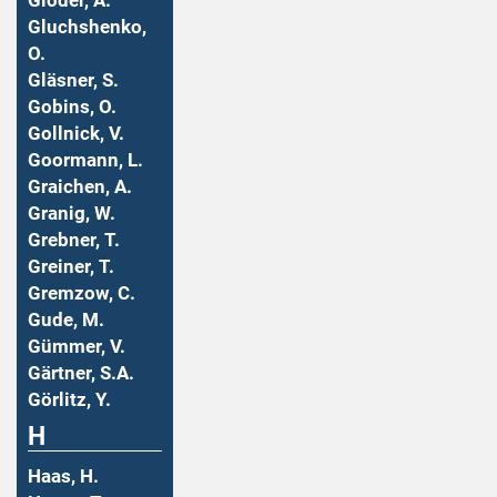
Gloder, A.
Gluchshenko,
O.
Gläsner, S.
Gobins, O.
Gollnick, V.
Goormann, L.
Graichen, A.
Granig, W.
Grebner, T.
Greiner, T.
Gremzow, C.
Gude, M.
Gümmer, V.
Gärtner, S.A.
Görlitz, Y.
H
Haas, H.