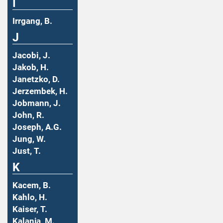
I
Irrgang, B.
J
Jacobi, J.
Jakob, H.
Janetzko, D.
Jerzembek, H.
Jobmann, J.
John, R.
Joseph, A.G.
Jung, W.
Just, T.
K
Kacem, B.
Kahlo, H.
Kaiser, T.
Kalanja, M.