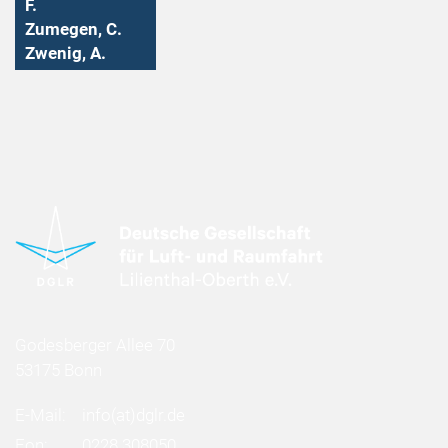
F.
Zumegen, C.
Zwenig, A.
Godesberger Allee 70
53175 Bonn
E-Mail:
info
(at)
dglr.de
Fon:
0228 308050