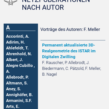
NACH AUTOR
A
Vorträge des Autoren: F. Meller
Accorinti, A.
Adirim, H.
Permanent aktualisierte 3D-
Ahlefeldt, T.
Realgeometrie des ISTAR im
Ahrenhold, N.
Digitalen Zwilling
Albert, J.
F. Rauscher, P. Allebrodt, J.
Alegre Cubillo ,
Biedermann, C. Pätzold, F. Meller,
A.
B. Nagel
Allebrodt, P.
Altmann, S.
Aney, S.
Annighöfer, B.
Armanini, S.F.
Arts, E.