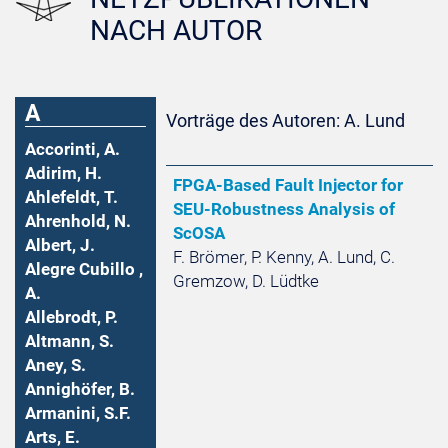
NACH AUTOR
A
Vorträge des Autoren: A. Lund
Accorinti, A.
Adirim, H.
FPGA-Based Fault Injector for
Ahlefeldt, T.
SEU-Robustness Analysis of
Ahrenhold, N.
ScOSA
Albert, J.
F. Brömer, P. Kenny, A. Lund, C.
Alegre Cubillo ,
Gremzow, D. Lüdtke
A.
Allebrodt, P.
Altmann, S.
Aney, S.
Annighöfer, B.
Armanini, S.F.
Arts, E.