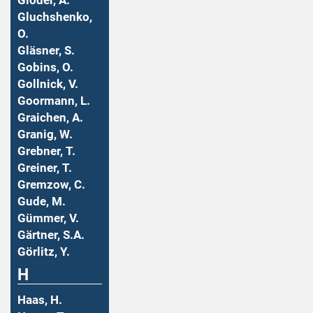
Gloder, A.
Gluchshenko,
O.
Gläsner, S.
Gobins, O.
Gollnick, V.
Goormann, L.
Graichen, A.
Granig, W.
Grebner, T.
Greiner, T.
Gremzow, C.
Gude, M.
Gümmer, V.
Gärtner, S.A.
Görlitz, Y.
H
Haas, H.