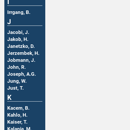
I
Irrgang, B.
J
Jacobi, J.
Jakob, H.
Janetzko, D.
Jerzembek, H.
Jobmann, J.
John, R.
Joseph, A.G.
Jung, W.
Just, T.
K
Kacem, B.
Kahlo, H.
Kaiser, T.
Kalanja, M.