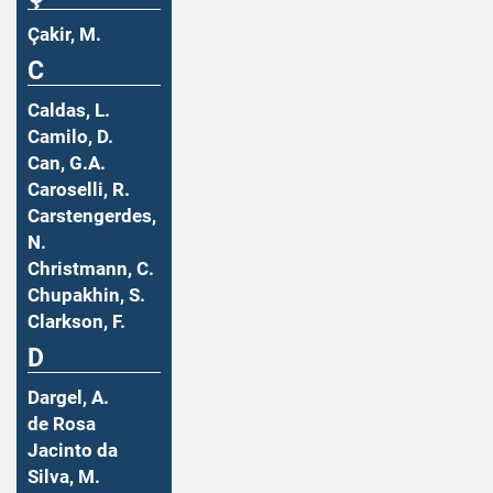
Çakir, M.
C
Caldas, L.
Camilo, D.
Can, G.A.
Caroselli, R.
Carstengerdes,
N.
Christmann, C.
Chupakhin, S.
Clarkson, F.
D
Dargel, A.
de Rosa
Jacinto da
Silva, M.