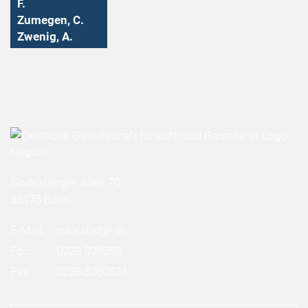
F.
Zumegen, C.
Zwenig, A.
Godesberger Allee 70
53175 Bonn
E-Mail:
info
(at)
dglr.de
Fon:
0228 308050
Fax:
0228 3080524