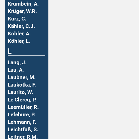
Krumbein, A.
Krüger, W.R.
Kurz, C.
Kähler, C.J.
Köhler, A.
Köhler, L.
L
Lang, J.
Lau, A.
Laubner, M.
Laukotka, F.
Laurito, W.
Le Clercq, P.
Leemüller, R.
Lefebure, P.
Lehmann, F.
Leichtfuß, S.
Leitner, R.M.