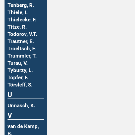
Tenberg, R.
Thiele, I.
Thielecke, F.
Titze, R.
Todorov, V.T.
Trautner, E.
Troeltsch, F.
Trummler, T.
Turau, V.
Tyburzy, L.
Töpfer, F.
Törsleff, S.
U
Unnasch, K.
V
van de Kamp,
B.