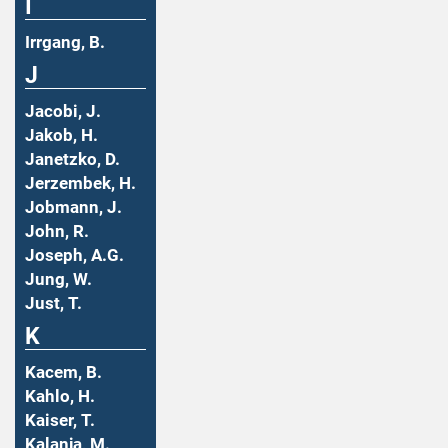
I
Irrgang, B.
J
Jacobi, J.
Jakob, H.
Janetzko, D.
Jerzembek, H.
Jobmann, J.
John, R.
Joseph, A.G.
Jung, W.
Just, T.
K
Kacem, B.
Kahlo, H.
Kaiser, T.
Kalanja, M.