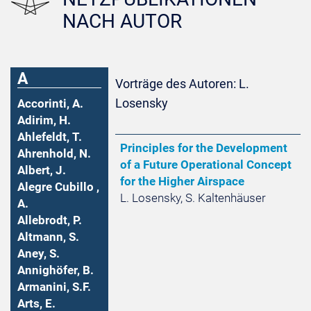
NACH AUTOR
A
Vorträge des Autoren: L.
Losensky
Accorinti, A.
Adirim, H.
Ahlefeldt, T.
Principles for the Development
Ahrenhold, N.
of a Future Operational Concept
Albert, J.
for the Higher Airspace
Alegre Cubillo ,
L. Losensky, S. Kaltenhäuser
A.
Allebrodt, P.
Altmann, S.
Aney, S.
Annighöfer, B.
Armanini, S.F.
Arts, E.