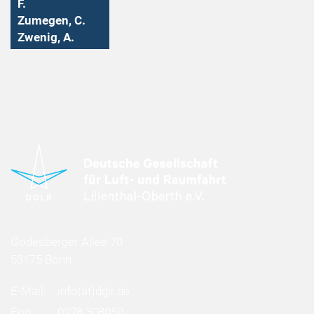
F.
Zumegen, C.
Zwenig, A.
Godesberger Allee 70
53175 Bonn
E-Mail:
info
(at)
dglr.de
Fon:
0228 308050