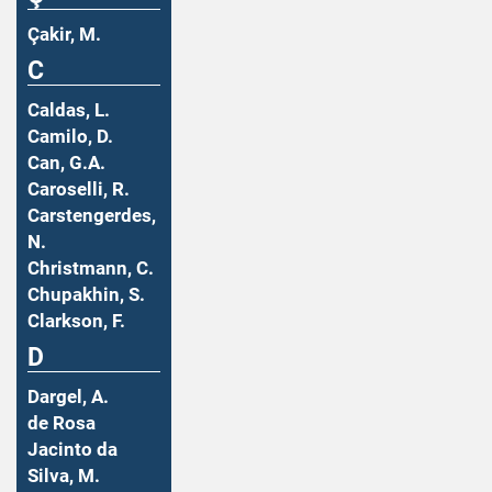
Çakir, M.
C
Caldas, L.
Camilo, D.
Can, G.A.
Caroselli, R.
Carstengerdes,
N.
Christmann, C.
Chupakhin, S.
Clarkson, F.
D
Dargel, A.
de Rosa
Jacinto da
Silva, M.