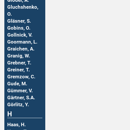
Gloder, A.
Gluchshenko,
O.
Gläsner, S.
Gobins, O.
Gollnick, V.
Goormann, L.
Graichen, A.
Granig, W.
Grebner, T.
Greiner, T.
Gremzow, C.
Gude, M.
Gümmer, V.
Gärtner, S.A.
Görlitz, Y.
H
Haas, H.