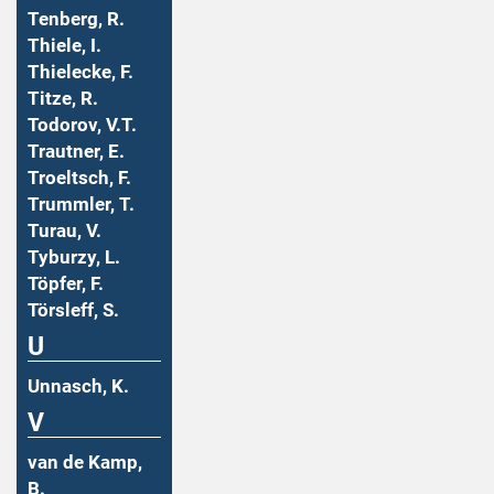
Tenberg, R.
Thiele, I.
Thielecke, F.
Titze, R.
Todorov, V.T.
Trautner, E.
Troeltsch, F.
Trummler, T.
Turau, V.
Tyburzy, L.
Töpfer, F.
Törsleff, S.
U
Unnasch, K.
V
van de Kamp,
B.