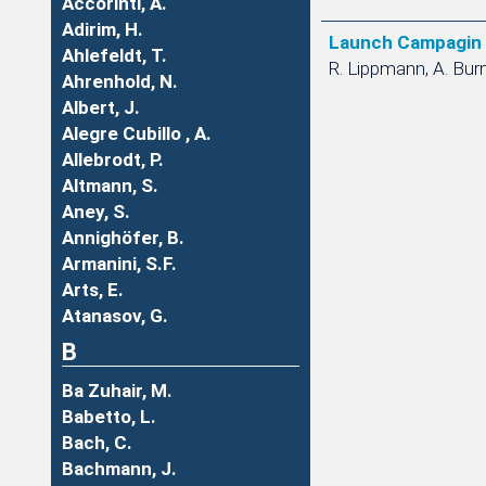
Accorinti, A.
Adirim, H.
Launch Campagin 
Ahlefeldt, T.
R. Lippmann, A. Burni
Ahrenhold, N.
Albert, J.
Alegre Cubillo , A.
Allebrodt, P.
Altmann, S.
Aney, S.
Annighöfer, B.
Armanini, S.F.
Arts, E.
Atanasov, G.
B
Ba Zuhair, M.
Babetto, L.
Bach, C.
Bachmann, J.