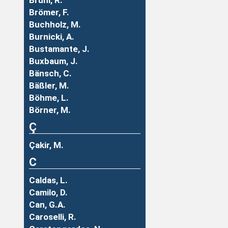
Brühl, R.
Brömer, F.
Buchholz, M.
Burnicki, A.
Bustamante, J.
Buxbaum, J.
Bänsch, C.
Bäßler, M.
Böhme, L.
Börner, M.
Ç
Çakir, M.
C
Caldas, L.
Camilo, D.
Can, G.A.
Caroselli, R.