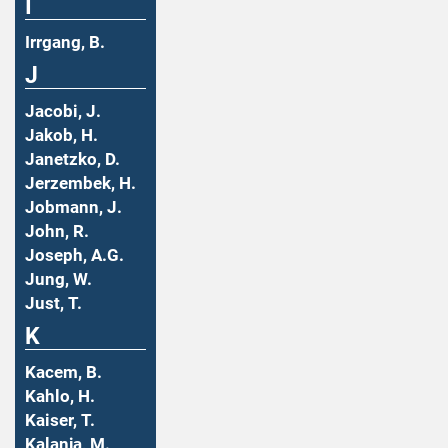
I
Irrgang, B.
J
Jacobi, J.
Jakob, H.
Janetzko, D.
Jerzembek, H.
Jobmann, J.
John, R.
Joseph, A.G.
Jung, W.
Just, T.
K
Kacem, B.
Kahlo, H.
Kaiser, T.
Kalanja, M.