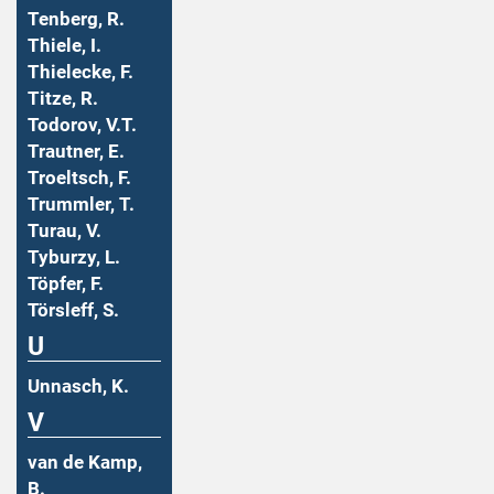
Tenberg, R.
Thiele, I.
Thielecke, F.
Titze, R.
Todorov, V.T.
Trautner, E.
Troeltsch, F.
Trummler, T.
Turau, V.
Tyburzy, L.
Töpfer, F.
Törsleff, S.
U
Unnasch, K.
V
van de Kamp,
B.