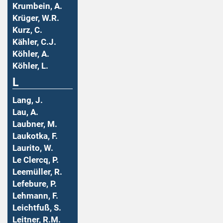
Krumbein, A.
Krüger, W.R.
Kurz, C.
Kähler, C.J.
Köhler, A.
Köhler, L.
L
Lang, J.
Lau, A.
Laubner, M.
Laukotka, F.
Laurito, W.
Le Clercq, P.
Leemüller, R.
Lefebure, P.
Lehmann, F.
Leichtfuß, S.
Leitner, R.M.