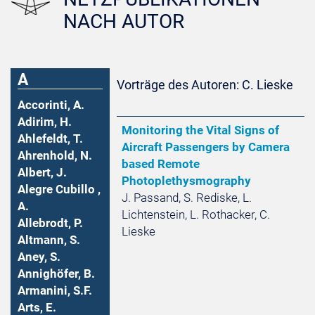
NACH AUTOR
A
Vorträge des Autoren: C. Lieske
Accorinti, A.
Adirim, H.
Monitoring the Vital Signs of
Ahlefeldt, T.
Aircraft Passengers by Camera
Ahrenhold, N.
based Remote
Albert, J.
Photoplethysmography
Alegre Cubillo ,
J. Passand, S. Rediske, L.
A.
Lichtenstein, L. Rothacker, C.
Allebrodt, P.
Lieske
Altmann, S.
Aney, S.
Annighöfer, B.
Armanini, S.F.
Arts, E.