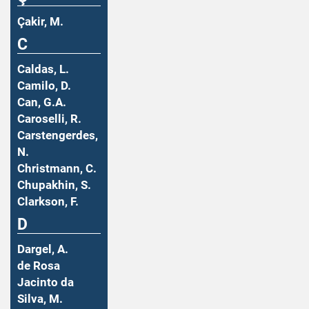
Çakir, M.
C
Caldas, L.
Camilo, D.
Can, G.A.
Caroselli, R.
Carstengerdes,
N.
Christmann, C.
Chupakhin, S.
Clarkson, F.
D
Dargel, A.
de Rosa
Jacinto da
Silva, M.