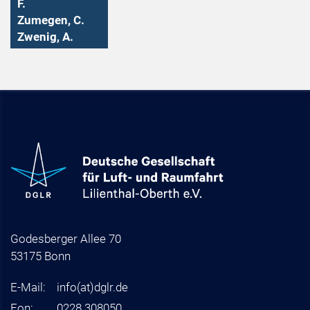
F.
Zumegen, C.
Zwenig, A.
Godesberger Allee 70
53175 Bonn
E-Mail:
info
(at)
dglr.de
Fon:
0228 308050