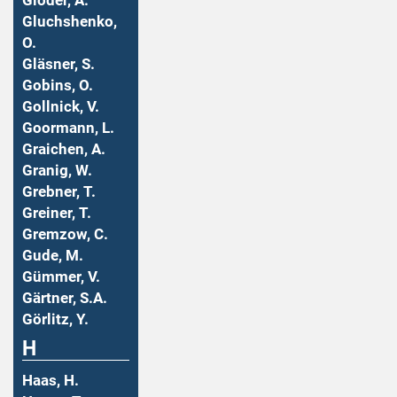
Gloder, A.
Gluchshenko,
O.
Gläsner, S.
Gobins, O.
Gollnick, V.
Goormann, L.
Graichen, A.
Granig, W.
Grebner, T.
Greiner, T.
Gremzow, C.
Gude, M.
Gümmer, V.
Gärtner, S.A.
Görlitz, Y.
H
Haas, H.