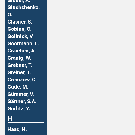
Gloder, A.
Gluchshenko,
O.
Gläsner, S.
Gobins, O.
Gollnick, V.
Goormann, L.
Graichen, A.
Granig, W.
Grebner, T.
Greiner, T.
Gremzow, C.
Gude, M.
Gümmer, V.
Gärtner, S.A.
Görlitz, Y.
H
Haas, H.