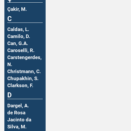
Çakir, M.
C
Caldas, L.
Camilo, D.
Can, G.A.
Caroselli, R.
Carstengerdes,
N.
Christmann, C.
Chupakhin, S.
Clarkson, F.
D
Dargel, A.
de Rosa
Jacinto da
Silva, M.