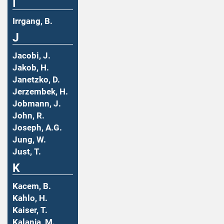
I
Irrgang, B.
J
Jacobi, J.
Jakob, H.
Janetzko, D.
Jerzembek, H.
Jobmann, J.
John, R.
Joseph, A.G.
Jung, W.
Just, T.
K
Kacem, B.
Kahlo, H.
Kaiser, T.
Kalanja, M.