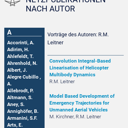
NACH AUTOR
A
Vorträge des Autoren: R.M.
Leitner
Accorinti, A.
Adirim, H.
Ahlefeldt, T.
Convolution Integral-Based
Ahrenhold, N.
Linearisation of Helicopter
Albert, J.
Multibody Dynamics
Alegre Cubillo ,
R.M. Leitner
A.
Allebrodt, P.
Model Based Development of
Altmann, S.
Emergency Trajectories for
Aney, S.
Unmanned Aerial Vehicles
Annighöfer, B.
M. Kirchner, R.M. Leitner
Armanini, S.F.
Arts, E.