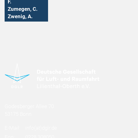
F.
Zumegen, C.
Zwenig, A.
Godesberger Allee 70
53175 Bonn
E-Mail:
info
(at)
dglr.de
Fon:
0228 308050