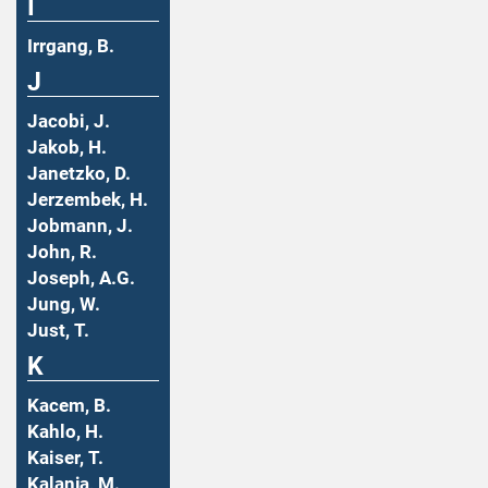
I
Irrgang, B.
J
Jacobi, J.
Jakob, H.
Janetzko, D.
Jerzembek, H.
Jobmann, J.
John, R.
Joseph, A.G.
Jung, W.
Just, T.
K
Kacem, B.
Kahlo, H.
Kaiser, T.
Kalanja, M.