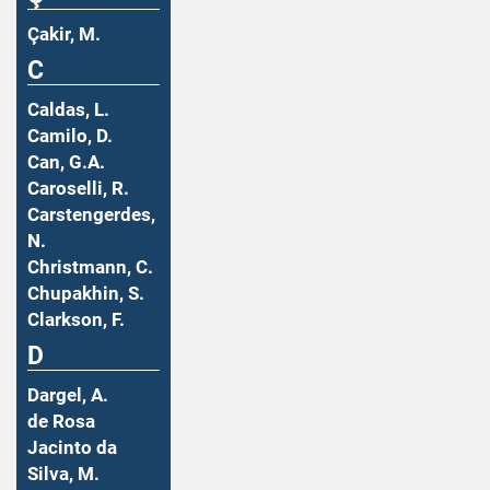
Çakir, M.
C
Caldas, L.
Camilo, D.
Can, G.A.
Caroselli, R.
Carstengerdes,
N.
Christmann, C.
Chupakhin, S.
Clarkson, F.
D
Dargel, A.
de Rosa
Jacinto da
Silva, M.