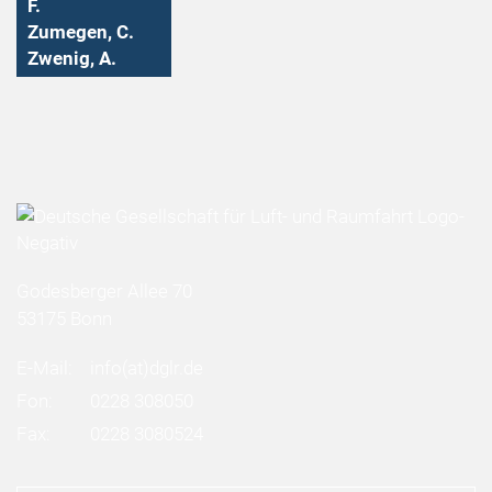
F.
Zumegen, C.
Zwenig, A.
Godesberger Allee 70
53175 Bonn
E-Mail:
info
(at)
dglr.de
Fon:
0228 308050
Fax:
0228 3080524