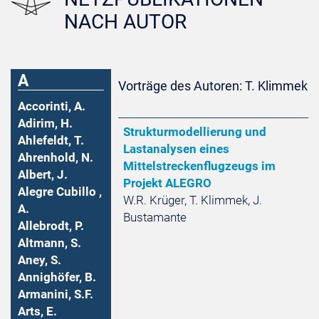
NACH AUTOR
A
Vorträge des Autoren: T. Klimmek
Accorinti, A.
Adirim, H.
Strukturmodellierung und
Ahlefeldt, T.
Lastanalysen eines
Ahrenhold, N.
Mittelstreckenflugzeugs im
Albert, J.
Projekt ALEGRO
Alegre Cubillo ,
W.R. Krüger, T. Klimmek, J.
A.
Bustamante
Allebrodt, P.
Altmann, S.
Aney, S.
Annighöfer, B.
Armanini, S.F.
Arts, E.