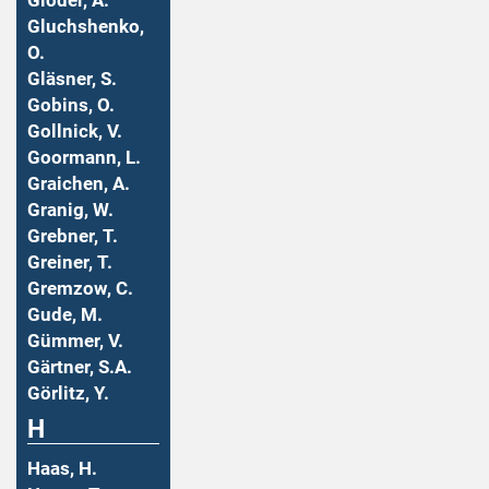
Gloder, A.
Gluchshenko,
O.
Gläsner, S.
Gobins, O.
Gollnick, V.
Goormann, L.
Graichen, A.
Granig, W.
Grebner, T.
Greiner, T.
Gremzow, C.
Gude, M.
Gümmer, V.
Gärtner, S.A.
Görlitz, Y.
H
Haas, H.