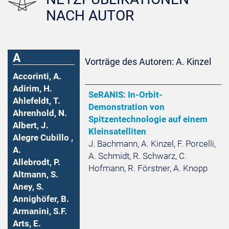
NACH AUTOR
A
Vorträge des Autoren: A. Kinzel
Accorinti, A.
Adirim, H.
SeRANIS: In-Orbit-
Ahlefeldt, T.
Demonstration von
Ahrenhold, N.
Spitzentechnologie auf einem
Albert, J.
Kleinsatelliten
Alegre Cubillo ,
J. Bachmann, A. Kinzel, F. Porcelli,
A.
A. Schmidt, R. Schwarz, C.
Allebrodt, P.
Hofmann, R. Förstner, A. Knopp
Altmann, S.
Aney, S.
Annighöfer, B.
Armanini, S.F.
Arts, E.