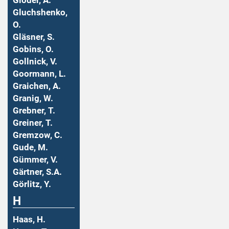
Gloder, A.
Gluchshenko,
O.
Gläsner, S.
Gobins, O.
Gollnick, V.
Goormann, L.
Graichen, A.
Granig, W.
Grebner, T.
Greiner, T.
Gremzow, C.
Gude, M.
Gümmer, V.
Gärtner, S.A.
Görlitz, Y.
H
Haas, H.