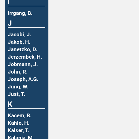
I
Irrgang, B.
J
Jacobi, J.
Jakob, H.
Janetzko, D.
Jerzembek, H.
Jobmann, J.
John, R.
Joseph, A.G.
Jung, W.
Just, T.
K
Kacem, B.
Kahlo, H.
Kaiser, T.
Kalanja, M.