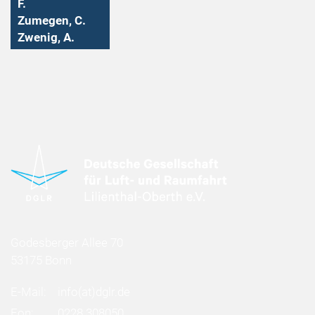
F.
Zumegen, C.
Zwenig, A.
Godesberger Allee 70
53175 Bonn
E-Mail:
info
(at)
dglr.de
Fon:
0228 308050