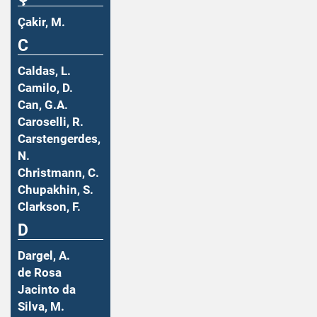
Çakir, M.
C
Caldas, L.
Camilo, D.
Can, G.A.
Caroselli, R.
Carstengerdes,
N.
Christmann, C.
Chupakhin, S.
Clarkson, F.
D
Dargel, A.
de Rosa
Jacinto da
Silva, M.