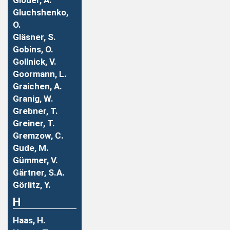
Gloder, A.
Gluchshenko,
O.
Gläsner, S.
Gobins, O.
Gollnick, V.
Goormann, L.
Graichen, A.
Granig, W.
Grebner, T.
Greiner, T.
Gremzow, C.
Gude, M.
Gümmer, V.
Gärtner, S.A.
Görlitz, Y.
H
Haas, H.