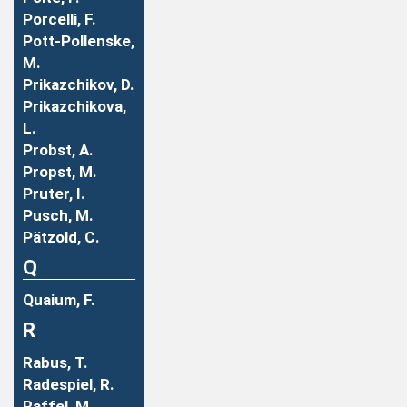
Porcelli, F.
Pott-Pollenske,
M.
Prikazchikov, D.
Prikazchikova,
L.
Probst, A.
Propst, M.
Pruter, I.
Pusch, M.
Pätzold, C.
Q
Quaium, F.
R
Rabus, T.
Radespiel, R.
Raffel, M.