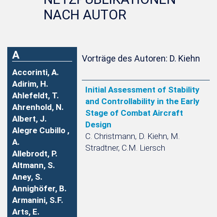
NACH AUTOR
A
Vorträge des Autoren: D. Kiehn
Accorinti, A.
Adirim, H.
Initial Assessment of Stability
Ahlefeldt, T.
and Controllability in the Early
Ahrenhold, N.
Stage of Combat Aircraft
Albert, J.
Design
Alegre Cubillo ,
C. Christmann, D. Kiehn, M.
A.
Stradtner, C.M. Liersch
Allebrodt, P.
Altmann, S.
Aney, S.
Annighöfer, B.
Armanini, S.F.
Arts, E.