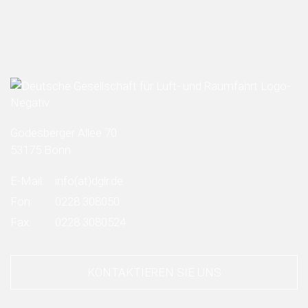
Godesberger Allee 70
53175 Bonn
E-Mail:
info
(at)
dglr.de
Fon:
0228 308050
Fax:
0228 3080524
KONTAKTIEREN SIE UNS