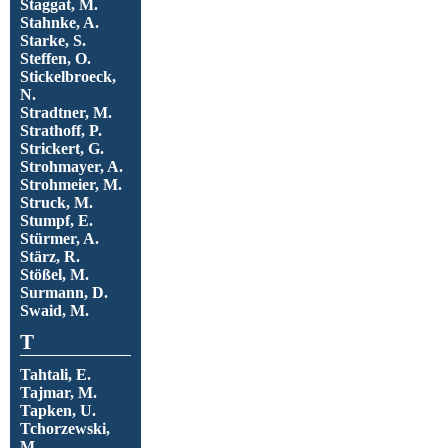
Staggat, M.
Stahnke, A.
Starke, S.
Steffen, O.
Stickelbroeck,
N.
Stradtner, M.
Strathoff, P.
Strickert, G.
Strohmayer, A.
Strohmeier, M.
Struck, M.
Stumpf, E.
Stürmer, A.
Stärz, R.
Stößel, M.
Surmann, D.
Swaid, M.
T
Tahtali, E.
Tajmar, M.
Tapken, U.
Tchorzewski,
M.