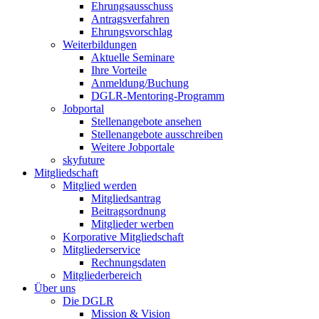
Ehrungsausschuss
Antragsverfahren
Ehrungsvorschlag
Weiterbildungen
Aktuelle Seminare
Ihre Vorteile
Anmeldung/Buchung
DGLR-Mentoring-Programm
Jobportal
Stellenangebote ansehen
Stellenangebote ausschreiben
Weitere Jobportale
skyfuture
Mitgliedschaft
Mitglied werden
Mitgliedsantrag
Beitragsordnung
Mitglieder werben
Korporative Mitgliedschaft
Mitgliederservice
Rechnungsdaten
Mitgliederbereich
Über uns
Die DGLR
Mission & Vision