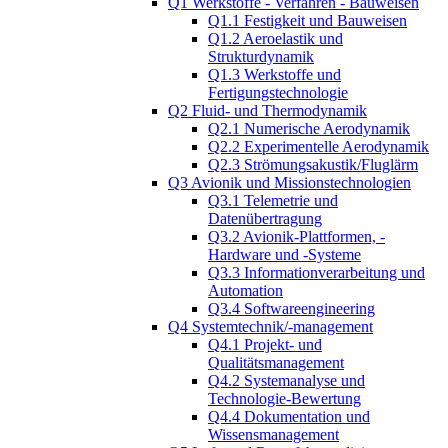
Q1 Werkstoffe - Verfahren - Bauweisen
Q1.1 Festigkeit und Bauweisen
Q1.2 Aeroelastik und
Strukturdynamik
Q1.3 Werkstoffe und
Fertigungstechnologie
Q2 Fluid- und Thermodynamik
Q2.1 Numerische Aerodynamik
Q2.2 Experimentelle Aerodynamik
Q2.3 Strömungsakustik/Fluglärm
Q3 Avionik und Missionstechnologien
Q3.1 Telemetrie und
Datenübertragung
Q3.2 Avionik-Plattformen, -
Hardware und -Systeme
Q3.3 Informationverarbeitung und
Automation
Q3.4 Softwareengineering
Q4 Systemtechnik/-management
Q4.1 Projekt- und
Qualitätsmanagement
Q4.2 Systemanalyse und
Technologie-Bewertung
Q4.4 Dokumentation und
Wissensmanagement