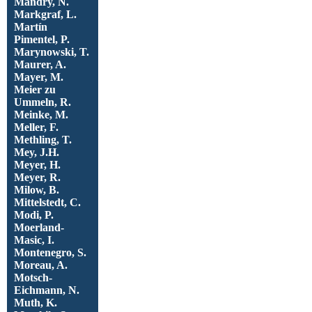
Mandry, N.
Markgraf, L.
Martín
Pimentel, P.
Marynowski, T.
Maurer, A.
Mayer, M.
Meier zu
Ummeln, R.
Meinke, M.
Meller, F.
Methling, T.
Mey, J.H.
Meyer, H.
Meyer, R.
Milow, B.
Mittelstedt, C.
Modi, P.
Moerland-
Masic, I.
Montenegro, S.
Moreau, A.
Motsch-
Eichmann, N.
Muth, K.