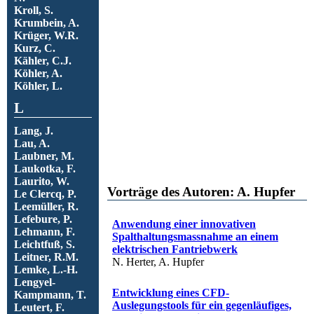
Kroll, S.
Krumbein, A.
Krüger, W.R.
Kurz, C.
Kähler, C.J.
Köhler, A.
Köhler, L.
L
Lang, J.
Lau, A.
Laubner, M.
Laukotka, F.
Laurito, W.
Vorträge des Autoren: A. Hupfer
Le Clercq, P.
Leemüller, R.
Lefebure, P.
Anwendung einer innovativen
Lehmann, F.
Spalthaltungsmassnahme an einem
Leichtfuß, S.
elektrischen Fantriebwerk
Leitner, R.M.
N. Herter, A. Hupfer
Lemke, L.-H.
Lengyel-
Entwicklung eines CFD-
Kampmann, T.
Auslegungstools für ein gegenläufiges,
Leutert, F.