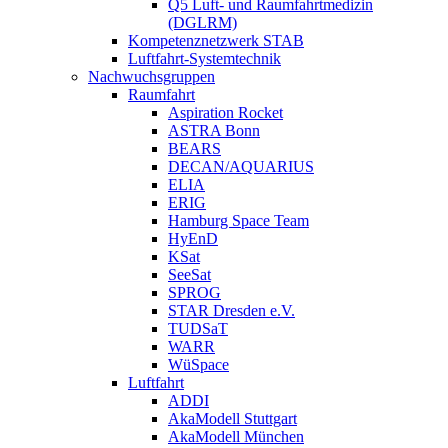
Q5 Luft- und Raumfahrtmedizin
(DGLRM)
Kompetenznetzwerk STAB
Luftfahrt-Systemtechnik
Nachwuchsgruppen
Raumfahrt
Aspiration Rocket
ASTRA Bonn
BEARS
DECAN/AQUARIUS
ELIA
ERIG
Hamburg Space Team
HyEnD
KSat
SeeSat
SPROG
STAR Dresden e.V.
TUDSaT
WARR
WüSpace
Luftfahrt
ADDI
AkaModell Stuttgart
AkaModell München