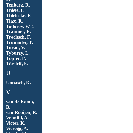
Tenberg, R.
Thiele, I.
Thielecke, F.
Titze, R.
Todorov, V.T.
Trautner, E.
Troeltsch, F.
Trummler, T.
Turau, V.
Tyburzy, L.
Töpfer, F.
Törsleff, S.
U
Unnasch, K.
V
van de Kamp,
B.
van Rooijen, B.
Vennitti, A.
Victor, K.
Vieregg, A.