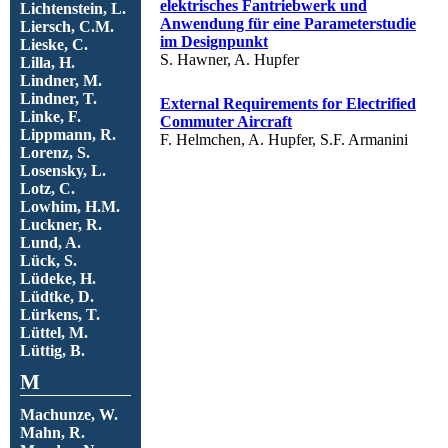
elektrisches Fantriebwerk und
Lichtenstein, L.
Anwendung für eine Parameterstudie
Liersch, C.M.
im Designpunkt
Lieske, C.
S. Hawner, A. Hupfer
Lilla, H.
Lindner, M.
Lindner, T.
External Requirements for Electrified
Linke, F.
Commuter Aircraft
Lippmann, R.
F. Helmchen, A. Hupfer, S.F. Armanini
Lorenz, S.
Losensky, L.
Lotz, C.
Lowhim, H.M.
Luckner, R.
Lund, A.
Lück, S.
Lüdeke, H.
Lüdtke, D.
Lürkens, T.
Lüttel, M.
Lüttig, B.
M
Machunze, W.
Mahn, R.