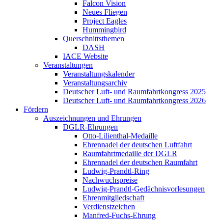
Falcon Vision
Neues Fliegen
Project Eagles
Hummingbird
Querschnittsthemen
DASH
IACE Website
Veranstaltungen
Veranstaltungskalender
Veranstaltungsarchiv
Deutscher Luft- und Raumfahrtkongress 2025
Deutscher Luft- und Raumfahrtkongress 2026
Fördern
Auszeichnungen und Ehrungen
DGLR-Ehrungen
Otto-Lilienthal-Medaille
Ehrennadel der deutschen Luftfahrt
Raumfahrtmedaille der DGLR
Ehrennadel der deutschen Raumfahrt
Ludwig-Prandtl-Ring
Nachwuchspreise
Ludwig-Prandtl-Gedächnisvorlesungen
Ehrenmitgliedschaft
Verdienstzeichen
Manfred-Fuchs-Ehrung