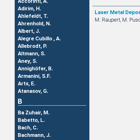
Accorinti, A.
Adirim, H.
Laser Metal Depos
Ahlefeldt, T.
M. Raupert, M. Pusch
Ahrenhold, N.
Albert, J.
Alegre Cubillo , A.
Allebrodt, P.
Altmann, S.
Aney, S.
Annighöfer, B.
Armanini, S.F.
Arts, E.
Atanasov, G.
B
Ba Zuhair, M.
Babetto, L.
Bach, C.
Bachmann, J.