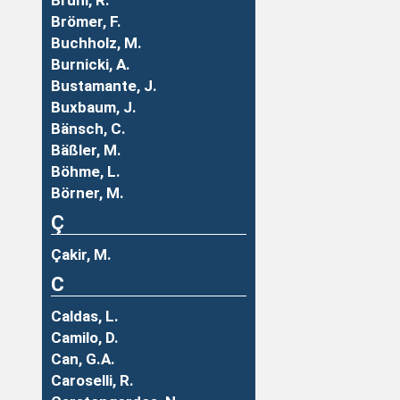
Brühl, R.
Brömer, F.
Buchholz, M.
Burnicki, A.
Bustamante, J.
Buxbaum, J.
Bänsch, C.
Bäßler, M.
Böhme, L.
Börner, M.
Ç
Çakir, M.
C
Caldas, L.
Camilo, D.
Can, G.A.
Caroselli, R.