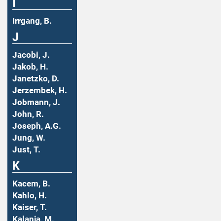
I
Irrgang, B.
J
Jacobi, J.
Jakob, H.
Janetzko, D.
Jerzembek, H.
Jobmann, J.
John, R.
Joseph, A.G.
Jung, W.
Just, T.
K
Kacem, B.
Kahlo, H.
Kaiser, T.
Kalanja, M.