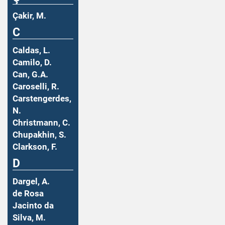
Çakir, M.
C
Caldas, L.
Camilo, D.
Can, G.A.
Caroselli, R.
Carstengerdes,
N.
Christmann, C.
Chupakhin, S.
Clarkson, F.
D
Dargel, A.
de Rosa
Jacinto da
Silva, M.