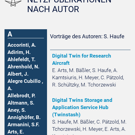
NACH AUTOR
A
Vorträge des Autoren: S. Haufe
Accorinti, A.
Adirim, H.
Digital Twin for Research
Ahlefeldt, T.
Aircraft
Ahrenhold, N.
E. Arts, M. Bäßler, S. Haufe, A.
Albert, J.
Kamtsiuris, H. Meyer, C. Pätzold,
Alegre Cubillo ,
R. Schültzky, M. Tchorzewski
A.
Allebrodt, P.
Digital Twins Storage and
Altmann, S.
Application Service Hub
Aney, S.
(Twinstash)
Annighöfer, B.
S. Haufe, M. Bäßler, C. Pätzold, M.
Armanini, S.F.
Tchorzewski, H. Meyer, E. Arts, A.
Arts, E.