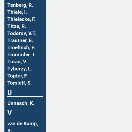
Tenberg, R.
Thiele, I.
Thielecke, F.
Titze, R.
Todorov, V.T.
Trautner, E.
Troeltsch, F.
Trummler, T.
Turau, V.
Tyburzy, L.
Töpfer, F.
Törsleff, S.
U
Unnasch, K.
V
van de Kamp,
B.