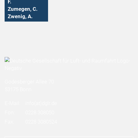
F.
Zumegen, C.
Zwenig, A.
Godesberger Allee 70
53175 Bonn
E-Mail:
info
(at)
dglr.de
Fon:
0228 308050
Fax:
0228 3080524