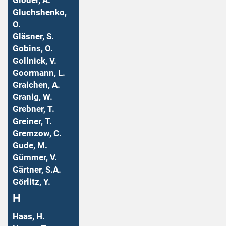
Gloder, A.
Gluchshenko,
O.
Gläsner, S.
Gobins, O.
Gollnick, V.
Goormann, L.
Graichen, A.
Granig, W.
Grebner, T.
Greiner, T.
Gremzow, C.
Gude, M.
Gümmer, V.
Gärtner, S.A.
Görlitz, Y.
H
Haas, H.