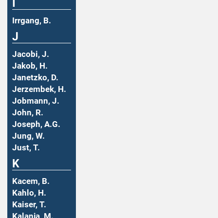
I
Irrgang, B.
J
Jacobi, J.
Jakob, H.
Janetzko, D.
Jerzembek, H.
Jobmann, J.
John, R.
Joseph, A.G.
Jung, W.
Just, T.
K
Kacem, B.
Kahlo, H.
Kaiser, T.
Kalanja, M.