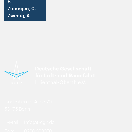
F.
Zumegen, C.
Zwenig, A.
Godesberger Allee 70
53175 Bonn
E-Mail:
info
(at)
dglr.de
Fon:
0228 308050