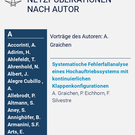
NACH AUTOR
A
Vorträge des Autoren: A.
Graichen
Accorinti, A.
Adirim, H.
Ahlefeldt, T.
Systematische Fehlerfallanalyse
Ahrenhold, N.
eines Hochauftriebssystems mit
Albert, J.
kontinuierlichen
Alegre Cubillo ,
Klappenkonfigurationen
A.
A. Graichen, P. Eichhorn, F.
Allebrodt, P.
Silvestre
Altmann, S.
Aney, S.
Annighöfer, B.
Armanini, S.F.
Arts, E.