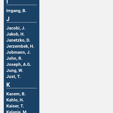
I
Irrgang, B.
J
Jacobi, J.
Jakob, H.
Janetzko, D.
Jerzembek, H.
Jobmann, J.
John, R.
Joseph, A.G.
Jung, W.
Just, T.
K
Kacem, B.
Kahlo, H.
Kaiser, T.
Kalanja, M.