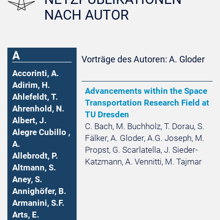
NACH AUTOR
A
Vorträge des Autoren: A. Gloder
Accorinti, A.
Adirim, H.
Advancements within the Space
Ahlefeldt, T.
Transportation Research Field at
Ahrenhold, N.
TU Dresden
Albert, J.
C. Bach, M. Buchholz, T. Dorau, S.
Alegre Cubillo ,
Fälker, A. Gloder, A.G. Joseph, M.
A.
Propst, G. Scarlatella, J. Sieder-
Allebrodt, P.
Katzmann, A. Vennitti, M. Tajmar
Altmann, S.
Aney, S.
Annighöfer, B.
Armanini, S.F.
Arts, E.