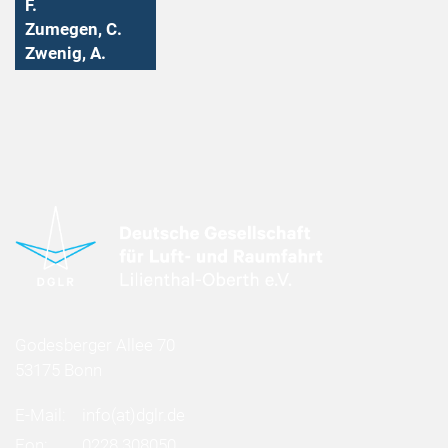
F.
Zumegen, C.
Zwenig, A.
Godesberger Allee 70
53175 Bonn
E-Mail:
info
(at)
dglr.de
Fon:
0228 308050