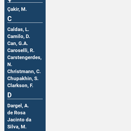
Çakir, M.
C
Caldas, L.
Camilo, D.
Can, G.A.
Caroselli, R.
Carstengerdes,
N.
Christmann, C.
Chupakhin, S.
Clarkson, F.
D
Dargel, A.
de Rosa
Jacinto da
Silva, M.