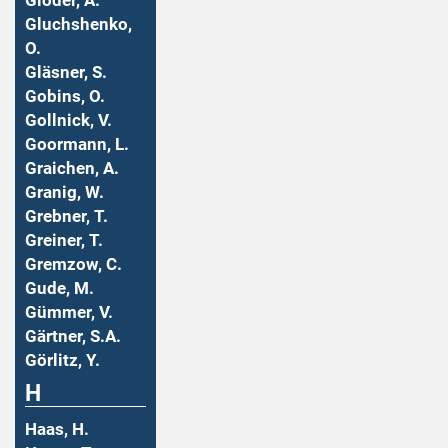
Gloder, A.
Gluchshenko,
O.
Gläsner, S.
Gobins, O.
Gollnick, V.
Goormann, L.
Graichen, A.
Granig, W.
Grebner, T.
Greiner, T.
Gremzow, C.
Gude, M.
Gümmer, V.
Gärtner, S.A.
Görlitz, Y.
H
Haas, H.