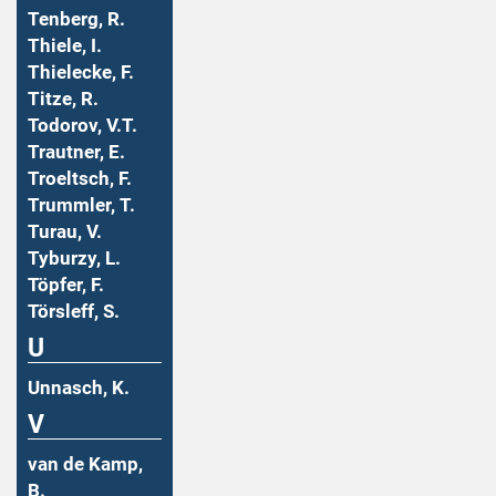
Tenberg, R.
Thiele, I.
Thielecke, F.
Titze, R.
Todorov, V.T.
Trautner, E.
Troeltsch, F.
Trummler, T.
Turau, V.
Tyburzy, L.
Töpfer, F.
Törsleff, S.
U
Unnasch, K.
V
van de Kamp,
B.