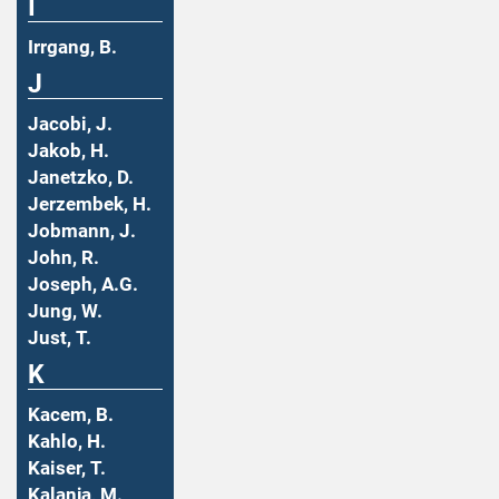
I
Irrgang, B.
J
Jacobi, J.
Jakob, H.
Janetzko, D.
Jerzembek, H.
Jobmann, J.
John, R.
Joseph, A.G.
Jung, W.
Just, T.
K
Kacem, B.
Kahlo, H.
Kaiser, T.
Kalanja, M.