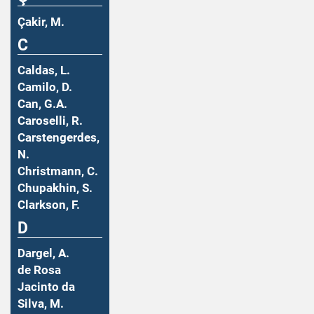
Çakir, M.
C
Caldas, L.
Camilo, D.
Can, G.A.
Caroselli, R.
Carstengerdes,
N.
Christmann, C.
Chupakhin, S.
Clarkson, F.
D
Dargel, A.
de Rosa
Jacinto da
Silva, M.