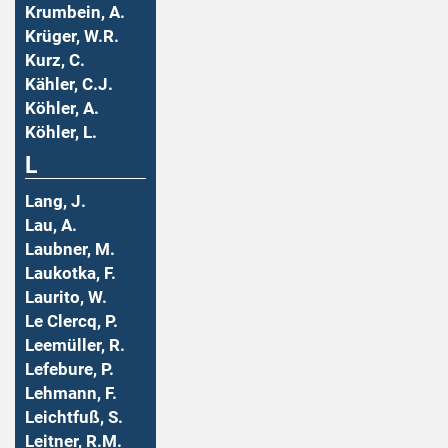
Krumbein, A.
Krüger, W.R.
Kurz, C.
Kähler, C.J.
Köhler, A.
Köhler, L.
L
Lang, J.
Lau, A.
Laubner, M.
Laukotka, F.
Laurito, W.
Le Clercq, P.
Leemüller, R.
Lefebure, P.
Lehmann, F.
Leichtfuß, S.
Leitner, R.M.