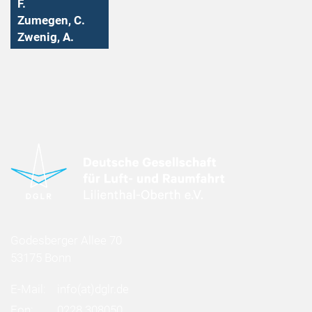
F.
Zumegen, C.
Zwenig, A.
Godesberger Allee 70
53175 Bonn
E-Mail:
info
(at)
dglr.de
Fon:
0228 308050