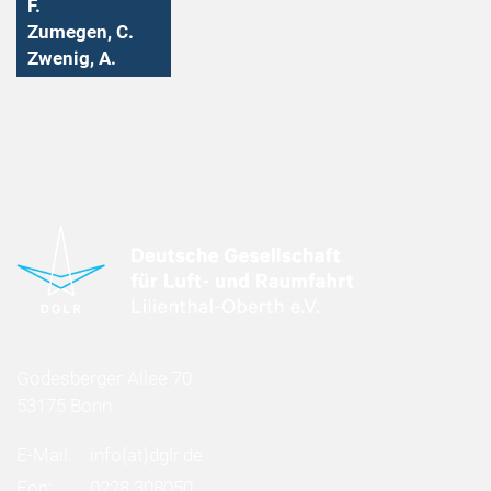
F.
Zumegen, C.
Zwenig, A.
Godesberger Allee 70
53175 Bonn
E-Mail:
info
(at)
dglr.de
Fon:
0228 308050