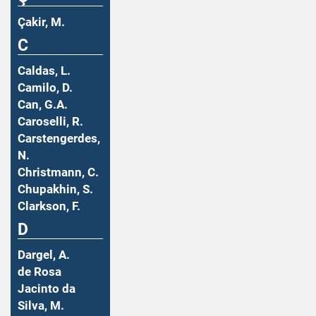
Çakir, M.
C
Caldas, L.
Camilo, D.
Can, G.A.
Caroselli, R.
Carstengerdes,
N.
Christmann, C.
Chupakhin, S.
Clarkson, F.
D
Dargel, A.
de Rosa
Jacinto da
Silva, M.