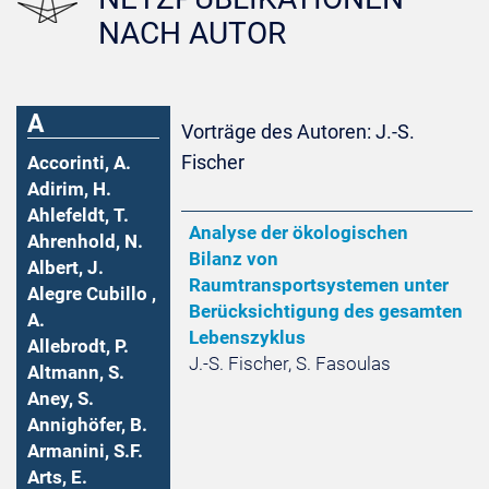
NACH AUTOR
A
Vorträge des Autoren: J.-S.
Fischer
Accorinti, A.
Adirim, H.
Ahlefeldt, T.
Analyse der ökologischen
Ahrenhold, N.
Bilanz von
Albert, J.
Raumtransportsystemen unter
Alegre Cubillo ,
Berücksichtigung des gesamten
A.
Lebenszyklus
Allebrodt, P.
J.-S. Fischer, S. Fasoulas
Altmann, S.
Aney, S.
Annighöfer, B.
Armanini, S.F.
Arts, E.