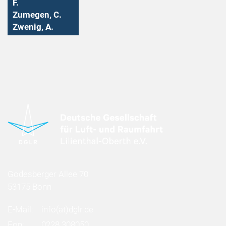
F.
Zumegen, C.
Zwenig, A.
Godesberger Allee 70
53175 Bonn
E-Mail:
info
(at)
dglr.de
Fon:
0228 308050