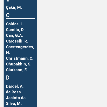
Çakir, M.
C
Caldas, L.
Camilo, D.
Can, G.A.
Caroselli, R.
Carstengerdes,
N.
Christmann, C.
Chupakhin, S.
Clarkson, F.
D
Dargel, A.
de Rosa
Jacinto da
Silva, M.