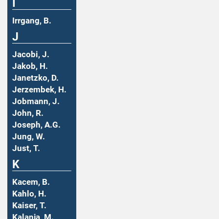
I
Irrgang, B.
J
Jacobi, J.
Jakob, H.
Janetzko, D.
Jerzembek, H.
Jobmann, J.
John, R.
Joseph, A.G.
Jung, W.
Just, T.
K
Kacem, B.
Kahlo, H.
Kaiser, T.
Kalanja, M.