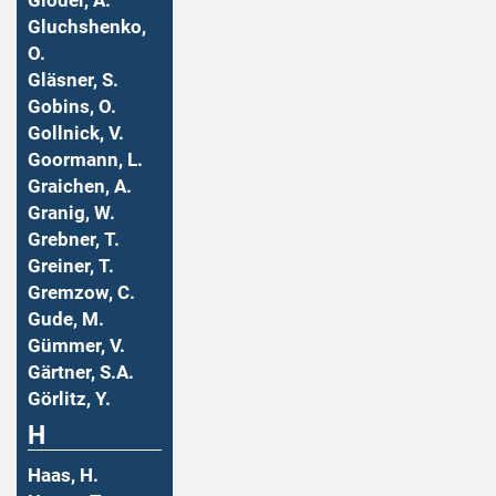
Gloder, A.
Gluchshenko,
O.
Gläsner, S.
Gobins, O.
Gollnick, V.
Goormann, L.
Graichen, A.
Granig, W.
Grebner, T.
Greiner, T.
Gremzow, C.
Gude, M.
Gümmer, V.
Gärtner, S.A.
Görlitz, Y.
H
Haas, H.