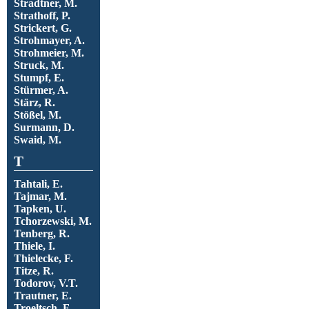
Stradtner, M.
Strathoff, P.
Strickert, G.
Strohmayer, A.
Strohmeier, M.
Struck, M.
Stumpf, E.
Stürmer, A.
Stärz, R.
Stößel, M.
Surmann, D.
Swaid, M.
T
Tahtali, E.
Tajmar, M.
Tapken, U.
Tchorzewski, M.
Tenberg, R.
Thiele, I.
Thielecke, F.
Titze, R.
Todorov, V.T.
Trautner, E.
Troeltsch, F.