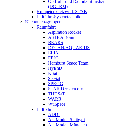
Q5 Luft- und Raumfahrtmedizin
(DGLRM)
Kompetenznetzwerk STAB
Luftfahrt-Systemtechnik
Nachwuchsgruppen
Raumfahrt
Aspiration Rocket
ASTRA Bonn
BEARS
DECAN/AQUARIUS
ELIA
ERIG
Hamburg Space Team
HyEnD
KSat
SeeSat
SPROG
STAR Dresden e.V.
TUDSaT
WARR
WüSpace
Luftfahrt
ADDI
AkaModell Stuttgart
AkaModell München