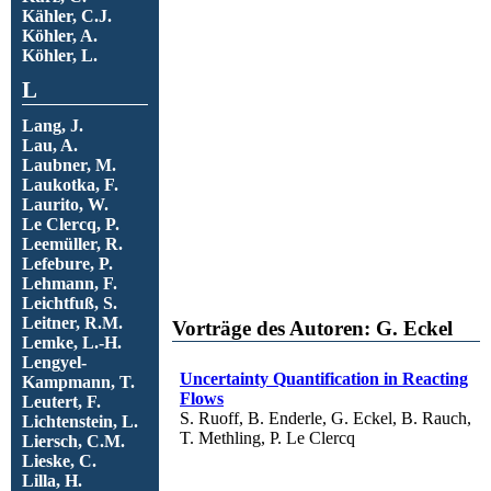
Kähler, C.J.
Köhler, A.
Köhler, L.
L
Lang, J.
Lau, A.
Laubner, M.
Laukotka, F.
Laurito, W.
Le Clercq, P.
Leemüller, R.
Lefebure, P.
Lehmann, F.
Leichtfuß, S.
Leitner, R.M.
Vorträge des Autoren: G. Eckel
Lemke, L.-H.
Lengyel-
Uncertainty Quantification in Reacting
Kampmann, T.
Flows
Leutert, F.
S. Ruoff, B. Enderle, G. Eckel, B. Rauch,
Lichtenstein, L.
T. Methling, P. Le Clercq
Liersch, C.M.
Lieske, C.
Lilla, H.