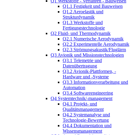
Q1 Werkstoffe - Verfahren - Bauweisen
Q1.1 Festigkeit und Bauweisen
Q1.2 Aeroelastik und
Strukturdynamik
Q1.3 Werkstoffe und
Fertigungstechnologie
Q2 Fluid- und Thermodynamik
Q2.1 Numerische Aerodynamik
Q2.2 Experimentelle Aerodynamik
Q2.3 Strömungsakustik/Fluglärm
Q3 Avionik und Missionstechnologien
Q3.1 Telemetrie und
Datenübertragung
Q3.2 Avionik-Plattformen, -
Hardware und -Systeme
Q3.3 Informationverarbeitung und
Automation
Q3.4 Softwareengineering
Q4 Systemtechnik/-management
Q4.1 Projekt- und
Qualitätsmanagement
Q4.2 Systemanalyse und
Technologie-Bewertung
Q4.4 Dokumentation und
Wissensmanagement