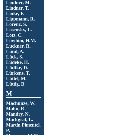
Lindner, M.
Lindner, T.
Linke, F.
Lippmann, R.
Lorenz, S.
Losensky, L.
Lotz, C.
Lowhim, H.M.
Luckner, R.
Lund, A.
Lück, S.
Lüdeke, H.
Lüdtke, D.
Lürkens, T.
Lüttel, M.
Lüttig, B.
M
Machunze, W.
Mahn, R.
Mandry, N.
Markgraf, L.
Martín Pimentel,
P.