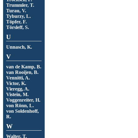
Trummler, T.
Turau, V.
Tyburzy, L.
Töpfer, F.
Törsleff, S.
U
Unnasch, K.
V
van de Kamp, B.
van Rooijen, B.
Vennitti, A.
Victor, K.
Vieregg, A.
Vistein, M.
Voggenreiter, H.
von Rönn, L.
von Soldenhoff,
R.
W
Walter, T.