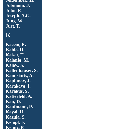
Jerzembek, H.
Jobmann, J.
John, R.
Joseph, A.G.
Jung, W.
Just, T.
K
Kacem, B.
Kahlo, H.
Kaiser, T.
Kalanja, M.
Kalow, S.
Kaltenhäuser, S.
Kamtsiuris, A.
Kaplunov, J.
Karakaya, I.
Karakus, S.
Katterfeld, A.
Kau, D.
Kaufmann, P.
Kayal, H.
Kazula, S.
Kempf, F.
Kenny, P.