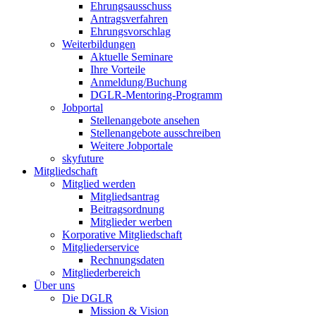
Ehrungsausschuss
Antragsverfahren
Ehrungsvorschlag
Weiterbildungen
Aktuelle Seminare
Ihre Vorteile
Anmeldung/Buchung
DGLR-Mentoring-Programm
Jobportal
Stellenangebote ansehen
Stellenangebote ausschreiben
Weitere Jobportale
skyfuture
Mitgliedschaft
Mitglied werden
Mitgliedsantrag
Beitragsordnung
Mitglieder werben
Korporative Mitgliedschaft
Mitgliederservice
Rechnungsdaten
Mitgliederbereich
Über uns
Die DGLR
Mission & Vision