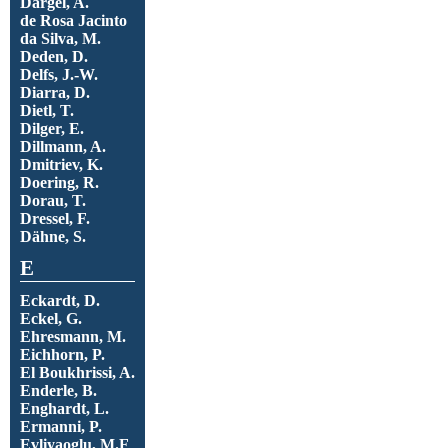
Dargel, A.
de Rosa Jacinto
da Silva, M.
Deden, D.
Delfs, J.-W.
Diarra, D.
Dietl, T.
Dilger, E.
Dillmann, A.
Dmitriev, K.
Doering, R.
Dorau, T.
Dressel, F.
Dähne, S.
E
Eckardt, D.
Eckel, G.
Ehresmann, M.
Eichhorn, P.
El Boukhrissi, A.
Enderle, B.
Enghardt, L.
Ermanni, P.
Evliyaoglu, M.F