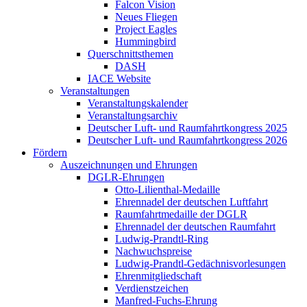
Falcon Vision
Neues Fliegen
Project Eagles
Hummingbird
Querschnittsthemen
DASH
IACE Website
Veranstaltungen
Veranstaltungskalender
Veranstaltungsarchiv
Deutscher Luft- und Raumfahrtkongress 2025
Deutscher Luft- und Raumfahrtkongress 2026
Fördern
Auszeichnungen und Ehrungen
DGLR-Ehrungen
Otto-Lilienthal-Medaille
Ehrennadel der deutschen Luftfahrt
Raumfahrtmedaille der DGLR
Ehrennadel der deutschen Raumfahrt
Ludwig-Prandtl-Ring
Nachwuchspreise
Ludwig-Prandtl-Gedächnisvorlesungen
Ehrenmitgliedschaft
Verdienstzeichen
Manfred-Fuchs-Ehrung