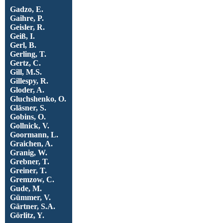
Gadzo, E.
Gaihre, P.
Geisler, R.
Geiß, I.
Gerl, B.
Gerling, T.
Gertz, C.
Gill, M.S.
Gillespy, R.
Gloder, A.
Gluchshenko, O.
Gläsner, S.
Gobins, O.
Gollnick, V.
Goormann, L.
Graichen, A.
Granig, W.
Grebner, T.
Greiner, T.
Gremzow, C.
Gude, M.
Gümmer, V.
Gärtner, S.A.
Görlitz, Y.