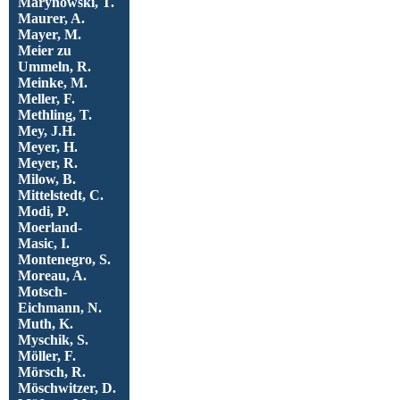
Marynowski, T.
Maurer, A.
Mayer, M.
Meier zu
Ummeln, R.
Meinke, M.
Meller, F.
Methling, T.
Mey, J.H.
Meyer, H.
Meyer, R.
Milow, B.
Mittelstedt, C.
Modi, P.
Moerland-
Masic, I.
Montenegro, S.
Moreau, A.
Motsch-
Eichmann, N.
Muth, K.
Myschik, S.
Möller, F.
Mörsch, R.
Möschwitzer, D.