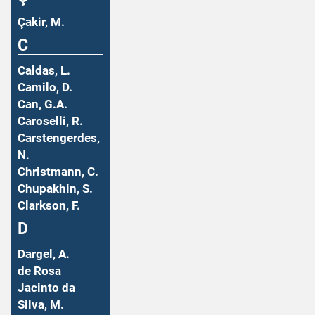
Çakir, M.
C
Caldas, L.
Camilo, D.
Can, G.A.
Caroselli, R.
Carstengerdes,
N.
Christmann, C.
Chupakhin, S.
Clarkson, F.
D
Dargel, A.
de Rosa
Jacinto da
Silva, M.