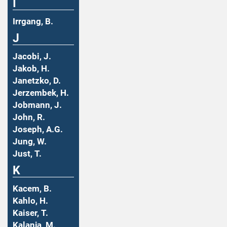
I
Irrgang, B.
J
Jacobi, J.
Jakob, H.
Janetzko, D.
Jerzembek, H.
Jobmann, J.
John, R.
Joseph, A.G.
Jung, W.
Just, T.
K
Kacem, B.
Kahlo, H.
Kaiser, T.
Kalanja, M.