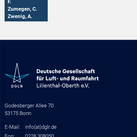
F.
Zumegen, C.
Zwenig, A.
Godesberger Allee 70
53175 Bonn
E-Mail:
info
(at)
dglr.de
Fon:
0228 308050