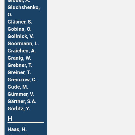
Gloder, A.
Gluchshenko,
O.
Gläsner, S.
Gobins, O.
Gollnick, V.
Goormann, L.
Graichen, A.
Granig, W.
Grebner, T.
Greiner, T.
Gremzow, C.
Gude, M.
Gümmer, V.
Gärtner, S.A.
Görlitz, Y.
H
Haas, H.