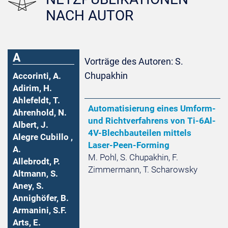
NACH AUTOR
A
Vorträge des Autoren: S.
Chupakhin
Accorinti, A.
Adirim, H.
Ahlefeldt, T.
Automatisierung eines Umform-
Ahrenhold, N.
und Richtverfahrens von Ti-6Al-
Albert, J.
4V-Blechbauteilen mittels
Alegre Cubillo ,
Laser-Peen-Forming
A.
M. Pohl, S. Chupakhin, F.
Allebrodt, P.
Zimmermann, T. Scharowsky
Altmann, S.
Aney, S.
Annighöfer, B.
Armanini, S.F.
Arts, E.