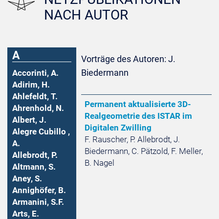
NACH AUTOR
A
Vorträge des Autoren: J.
Biedermann
Accorinti, A.
Adirim, H.
Ahlefeldt, T.
Permanent aktualisierte 3D-
Ahrenhold, N.
Realgeometrie des ISTAR im
Albert, J.
Digitalen Zwilling
Alegre Cubillo ,
F. Rauscher, P. Allebrodt, J.
A.
Biedermann, C. Pätzold, F. Meller,
Allebrodt, P.
B. Nagel
Altmann, S.
Aney, S.
Annighöfer, B.
Armanini, S.F.
Arts, E.