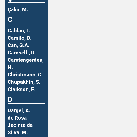
Çakir, M.
C
Caldas, L.
Camilo, D.
Can, G.A.
Caroselli, R.
Carstengerdes,
N.
Christmann, C.
Chupakhin, S.
Clarkson, F.
D
Dargel, A.
de Rosa
Jacinto da
Silva, M.