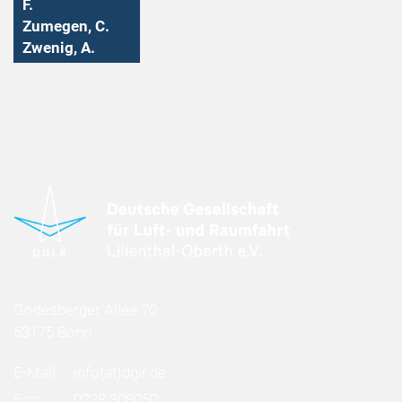
F.
Zumegen, C.
Zwenig, A.
Godesberger Allee 70
53175 Bonn
E-Mail:
info
(at)
dglr.de
Fon:
0228 308050