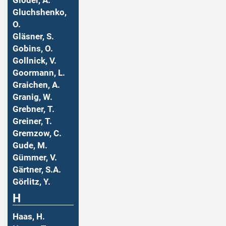
Gloder, A.
Gluchshenko,
O.
Gläsner, S.
Gobins, O.
Gollnick, V.
Goormann, L.
Graichen, A.
Granig, W.
Grebner, T.
Greiner, T.
Gremzow, C.
Gude, M.
Gümmer, V.
Gärtner, S.A.
Görlitz, Y.
H
Haas, H.