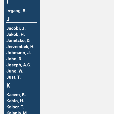
I
Irrgang, B.
J
Jacobi, J.
Jakob, H.
Janetzko, D.
Jerzembek, H.
Jobmann, J.
John, R.
Joseph, A.G.
Jung, W.
Just, T.
K
Kacem, B.
Kahlo, H.
Kaiser, T.
Kalanja, M.