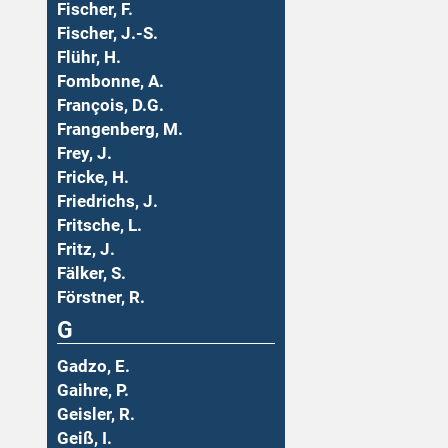
Fischer, F.
Fischer, J.-S.
Flühr, H.
Fombonne, A.
François, D.G.
Frangenberg, M.
Frey, J.
Fricke, H.
Friedrichs, J.
Fritsche, L.
Fritz, J.
Fälker, S.
Förstner, R.
G
Gadzo, E.
Gaihre, P.
Geisler, R.
Geiß, I.