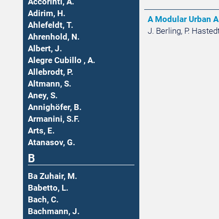
Accorinti, A.
Adirim, H.
A Modular Urban Ai
Ahlefeldt, T.
J. Berling, P. Hasted
Ahrenhold, N.
Albert, J.
Alegre Cubillo , A.
Allebrodt, P.
Altmann, S.
Aney, S.
Annighöfer, B.
Armanini, S.F.
Arts, E.
Atanasov, G.
B
Ba Zuhair, M.
Babetto, L.
Bach, C.
Bachmann, J.