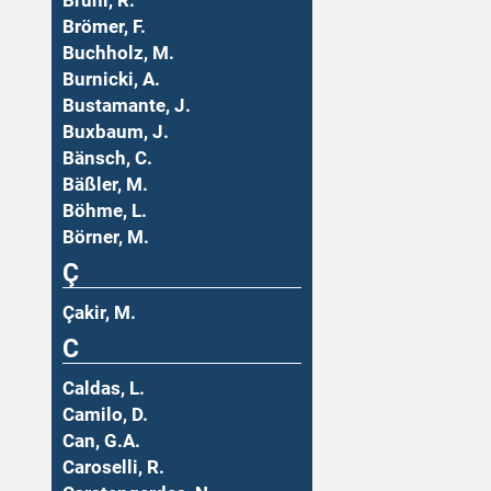
Brühl, R.
Brömer, F.
Buchholz, M.
Burnicki, A.
Bustamante, J.
Buxbaum, J.
Bänsch, C.
Bäßler, M.
Böhme, L.
Börner, M.
Ç
Çakir, M.
C
Caldas, L.
Camilo, D.
Can, G.A.
Caroselli, R.