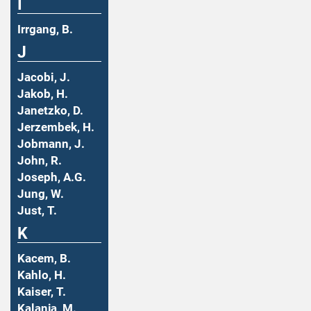
I
Irrgang, B.
J
Jacobi, J.
Jakob, H.
Janetzko, D.
Jerzembek, H.
Jobmann, J.
John, R.
Joseph, A.G.
Jung, W.
Just, T.
K
Kacem, B.
Kahlo, H.
Kaiser, T.
Kalanja, M.