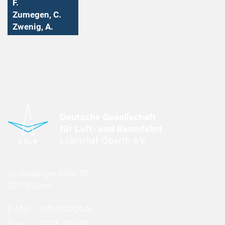
F.
Zumegen, C.
Zwenig, A.
Godesberger Allee 70
53175 Bonn
E-Mail:
info
(at)
dglr.de
Fon:
0228 308050