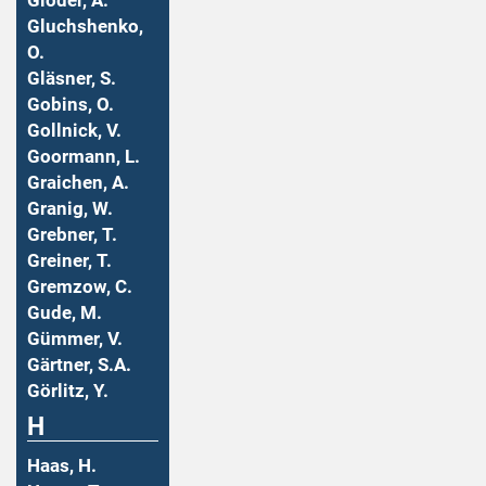
Gloder, A.
Gluchshenko,
O.
Gläsner, S.
Gobins, O.
Gollnick, V.
Goormann, L.
Graichen, A.
Granig, W.
Grebner, T.
Greiner, T.
Gremzow, C.
Gude, M.
Gümmer, V.
Gärtner, S.A.
Görlitz, Y.
H
Haas, H.