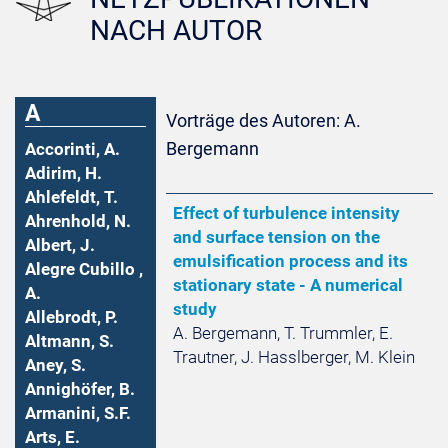
NACH AUTOR
A
Vorträge des Autoren: A.
Bergemann
Accorinti, A.
Adirim, H.
Ahlefeldt, T.
Effect of turbulence intensity
Ahrenhold, N.
and surface tension on the
Albert, J.
emulsification process and its
Alegre Cubillo ,
stationary state - A numerical
A.
study
Allebrodt, P.
A. Bergemann, T. Trummler, E.
Altmann, S.
Trautner, J. Hasslberger, M. Klein
Aney, S.
Annighöfer, B.
Armanini, S.F.
Arts, E.