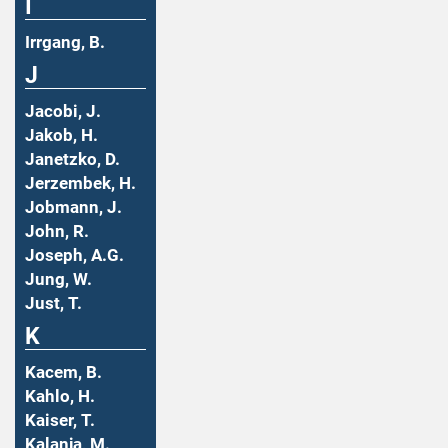
I
Irrgang, B.
J
Jacobi, J.
Jakob, H.
Janetzko, D.
Jerzembek, H.
Jobmann, J.
John, R.
Joseph, A.G.
Jung, W.
Just, T.
K
Kacem, B.
Kahlo, H.
Kaiser, T.
Kalanja, M.