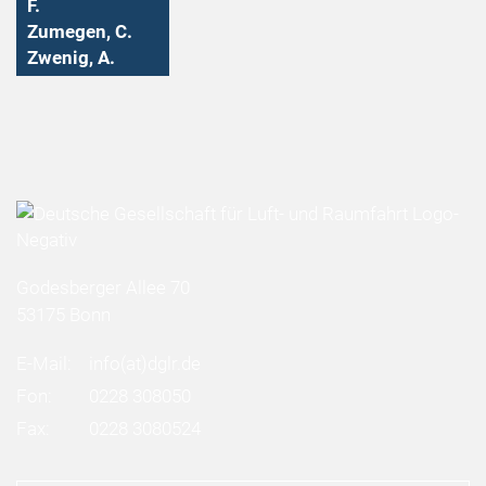
F.
Zumegen, C.
Zwenig, A.
Godesberger Allee 70
53175 Bonn
E-Mail:
info
(at)
dglr.de
Fon:
0228 308050
Fax:
0228 3080524