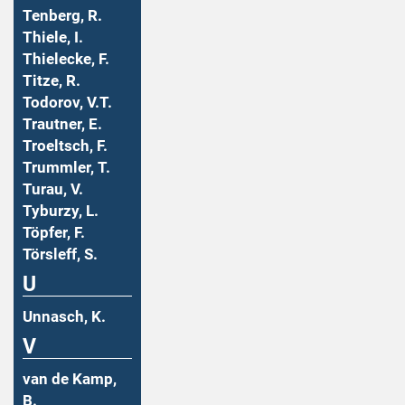
Tenberg, R.
Thiele, I.
Thielecke, F.
Titze, R.
Todorov, V.T.
Trautner, E.
Troeltsch, F.
Trummler, T.
Turau, V.
Tyburzy, L.
Töpfer, F.
Törsleff, S.
U
Unnasch, K.
V
van de Kamp,
B.