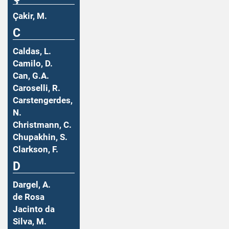
Çakir, M.
C
Caldas, L.
Camilo, D.
Can, G.A.
Caroselli, R.
Carstengerdes,
N.
Christmann, C.
Chupakhin, S.
Clarkson, F.
D
Dargel, A.
de Rosa
Jacinto da
Silva, M.