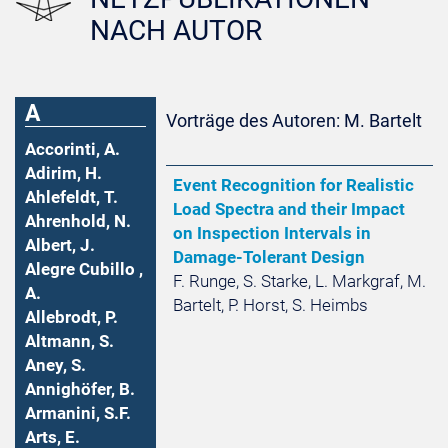
NACH AUTOR
A
Vorträge des Autoren: M. Bartelt
Accorinti, A.
Adirim, H.
Event Recognition for Realistic
Ahlefeldt, T.
Load Spectra and their Impact
Ahrenhold, N.
on Inspection Intervals in
Albert, J.
Damage-Tolerant Design
Alegre Cubillo ,
F. Runge, S. Starke, L. Markgraf, M.
A.
Bartelt, P. Horst, S. Heimbs
Allebrodt, P.
Altmann, S.
Aney, S.
Annighöfer, B.
Armanini, S.F.
Arts, E.