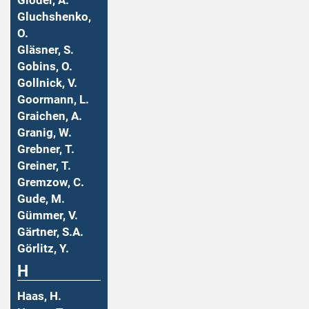
Gloder, A.
Gluchshenko,
O.
Gläsner, S.
Gobins, O.
Gollnick, V.
Goormann, L.
Graichen, A.
Granig, W.
Grebner, T.
Greiner, T.
Gremzow, C.
Gude, M.
Gümmer, V.
Gärtner, S.A.
Görlitz, Y.
H
Haas, H.