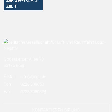
Zakrzewski, A.S.
Zill, T.
Godesberger Allee 70
53175 Bonn
E-Mail:
info
(at)
dglr.de
Fon:
0228 308050
Fax:
0228 3080524
KONTAKTIEREN SIE UNS