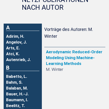
NACH AUTOR
A
Vorträge des Autoren: M.
Winter
Adirim, H.
Angelov, J.
Arts, E.
Aerodynamic Reduced-Order
Atci, K.
Modeling Using Machine-
Autenrieb, J.
Learning Methods
B
M. Winter
Babetto, L.
Bahm, S.
Balaban, M.
Bauer, H.-J.
Baumann, I.
Beelitz, T.