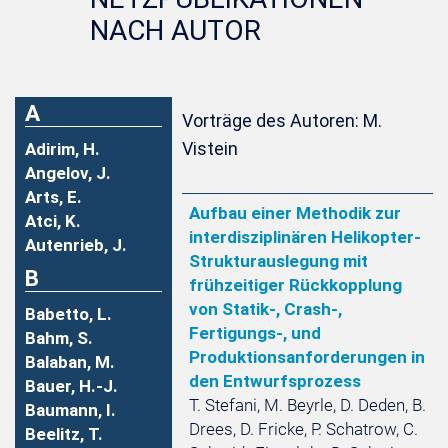
NACH AUTOR
A
Vorträge des Autoren: M.
Vistein
Adirim, H.
Angelov, J.
Arts, E.
Aufbau einer Methodik zur
Atci, K.
interdisziplinären Helikopter-
Autenrieb, J.
Strukturauslegung mit
B
frühzeitiger Rückkopplung
von Statik-, Crash-,
Babetto, L.
Fertigungs-, und
Bahm, S.
Produktionsanforderungen in
Balaban, M.
den Entwurfsprozess
Bauer, H.-J.
T. Stefani, M. Beyrle, D. Deden, B.
Baumann, I.
Drees, D. Fricke, P. Schatrow, C.
Beelitz, T.