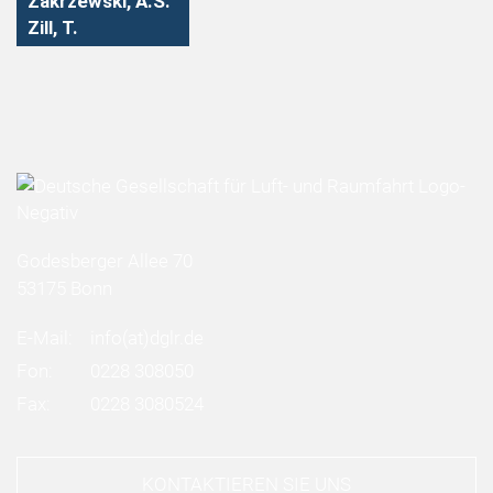
Zakrzewski, A.S.
Zill, T.
Godesberger Allee 70
53175 Bonn
E-Mail:
info
(at)
dglr.de
Fon:
0228 308050
Fax:
0228 3080524
KONTAKTIEREN SIE UNS