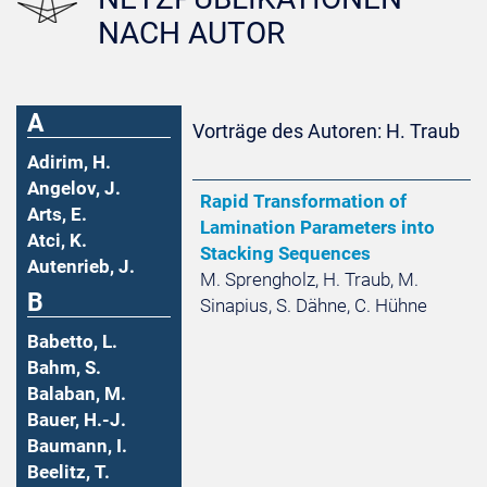
NACH AUTOR
A
Vorträge des Autoren: H. Traub
Adirim, H.
Angelov, J.
Rapid Transformation of
Arts, E.
Lamination Parameters into
Atci, K.
Stacking Sequences
Autenrieb, J.
M. Sprengholz, H. Traub, M.
B
Sinapius, S. Dähne, C. Hühne
Babetto, L.
Bahm, S.
Balaban, M.
Bauer, H.-J.
Baumann, I.
Beelitz, T.