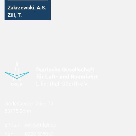
Zakrzewski, A.S.
Zill, T.
Godesberger Allee 70
53175 Bonn
E-Mail:
info
(at)
dglr.de
Fon:
0228 308050