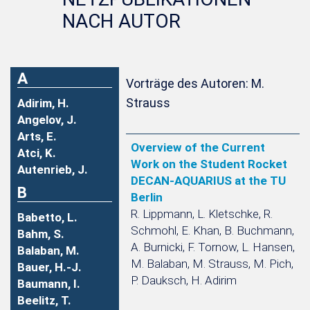
NACH AUTOR
A
Vorträge des Autoren: M.
Strauss
Adirim, H.
Angelov, J.
Arts, E.
Overview of the Current
Atci, K.
Work on the Student Rocket
Autenrieb, J.
DECAN-AQUARIUS at the TU
B
Berlin
R. Lippmann, L. Kletschke, R.
Babetto, L.
Schmohl, E. Khan, B. Buchmann,
Bahm, S.
A. Burnicki, F. Tornow, L. Hansen,
Balaban, M.
M. Balaban, M. Strauss, M. Pich,
Bauer, H.-J.
P. Dauksch, H. Adirim
Baumann, I.
Beelitz, T.