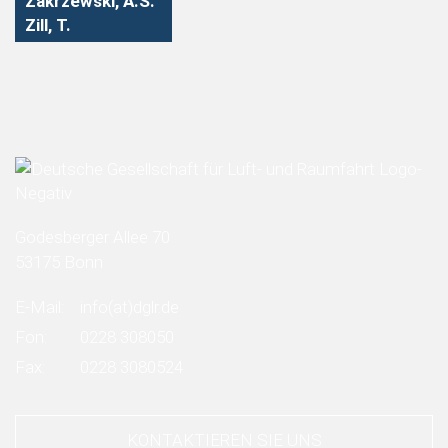
Zakrzewski, A.S.
Zill, T.
Godesberger Allee 70
53175 Bonn
E-Mail:
info
(at)
dglr.de
Fon:
0228 308050
Fax:
0228 3080524
KONTAKTIEREN SIE UNS