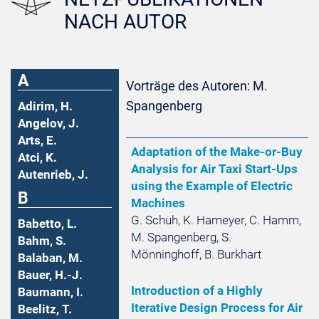
NACH AUTOR
A
Vorträge des Autoren: M.
Spangenberg
Adirim, H.
Angelov, J.
Arts, E.
Adaptation of the Make-or-Buy
Atci, K.
Analysis for Air Taxi Start-Ups
Autenrieb, J.
using the Example of Electric
B
Machines
G. Schuh, K. Hameyer, C. Hamm,
Babetto, L.
M. Spangenberg, S.
Bahm, S.
Mönninghoff, B. Burkhart
Balaban, M.
Bauer, H.-J.
Introduction of a Highly
Baumann, I.
Iterative Design Process for Air
Beelitz, T.