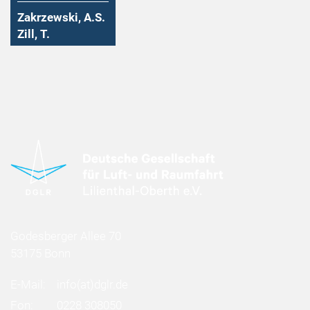
Zakrzewski, A.S.
Zill, T.
Godesberger Allee 70
53175 Bonn
E-Mail:
info
(at)
dglr.de
Fon:
0228 308050