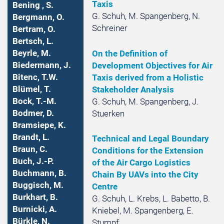
Taxis
Bening , S.
G. Schuh, M. Spangenberg, N.
Bergmann, O.
Schreiner
Bertram, O.
Bertsch, L.
Beyrle, M.
On the Definition of
Biedermann, J.
Development Objectives for Air
Bitenc, T.W.
Taxis derived from a Holistic
Blümel, T.
Stakeholder Analysis
Bock, T.-M.
G. Schuh, M. Spangenberg, J.
Bodmer, D.
Stuerken
Bramsiepe, K.
Brandt, L.
Technical and Legal Boundary
Braun, C.
Conditions for the Extension
Buch, J.-P.
of the Air Cargo Logistics
Buchmann, B.
Chain By UAVs into the City
Buggisch, M.
Centre
Burkhart, B.
G. Schuh, L. Krebs, L. Babetto, B.
Burnicki, A.
Kniebel, M. Spangenberg, E.
Bürkle, N.
Stumpf